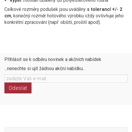
výplň
: molitan obalený do polyesterového rouna
Celkové rozměry podušek jsou uváděny
s tolerancí +/- 2
cm
, konečný rozměr hotového výrobku vždy ovlivňuje jeho
konkrétní zpracování (např. obšití, prošití apod).
Přihlásit se k odběru novinek a akčních nabídek
...nenechte si ujít žádnou akční nabídku...
Odeslat
Následujte
Facebook
Instagram
Pinterest
YouTube
nás