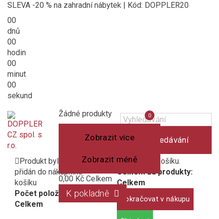
SLEVA -20 % na zahradní nábytek | Kód: DOPPLER20
00
dnů
00
hodin
00
minut
00
sekund
Košík
(prázdný)
Porovnání
Žádné produkty
0
produktů
Zobrazit více
Vyhledávání
Zobrazit méně
Produkt byl úspěšně
1 produkt v košíku.
přidán do nákupního
Celkem za produkty:
0,00 Kč
Celkem
košíku
Celkem
K pokladně
Počet položek:
Pokračovat v nákupu
Celkem