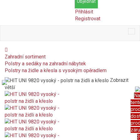
Objednat
Přihlásit
Registrovat
Tog
nav
Zahradní sortiment
Polstry a sedáky na zahradní nábytek
Polstry na židle a křesla s vysokým opěradlem
Zobrazit
větší
Na
tent
pro
dos
pro
zár
3