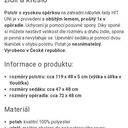
Polstr s vysokou opěrkou
na zahradní nábytek řady HIT
UNI je v provedení
s obšitým lemem, prošitý 1x v
opěradle.
Uchycení je pomocí posuvné spony. Díky sponě
si můžete nastavit velikost dle rozměru a druhu židle, spona
je pevná a nevytahuje se. Upevnění sedáku je pomocí dvou
tkaniček v ohybu polstru. Potah je
nesnímatelný.
Vyrobeno v České republice.
Informace o produktu:
rozměry polstru: cca 119 x 48 x 5 cm (výška x šířka x
tloušťka)
rozměry sedáku: cca 47 x 48 cm
rozměry opěradla: cca 72 x 48 cm
Materiál
potah
: kvalitní 100% polyester