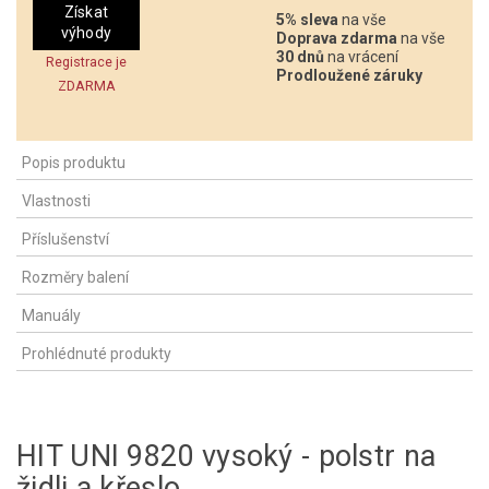
Získat
5% sleva
na vše
výhody
Doprava zdarma
na vše
30 dnů
na vrácení
Registrace je
Prodloužené záruky
ZDARMA
Popis produktu
Vlastnosti
Příslušenství
Rozměry balení
Manuály
Prohlédnuté produkty
HIT UNI 9820 vysoký - polstr na
židli a křeslo