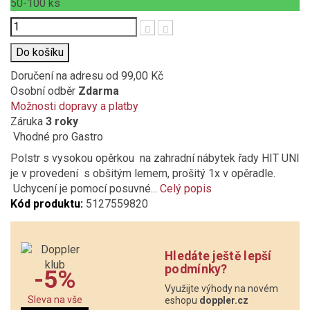
50-100
ks
Počet
Do košíku
Doručení na adresu
od 99,00 Kč
Osobní odběr
Zdarma
Možnosti dopravy a platby
Záruka
3 roky
Vhodné pro Gastro
Polstr s vysokou opěrkou na zahradní nábytek řady HIT UNI
je v provedení s obšitým lemem, prošitý 1x v opěradle.
Uchycení je pomocí posuvné...
Celý popis
Kód produktu:
5127559820
Hledáte ještě lepší
podmínky?
-5%
Využijte výhody na novém
Sleva na vše
eshopu
doppler.cz