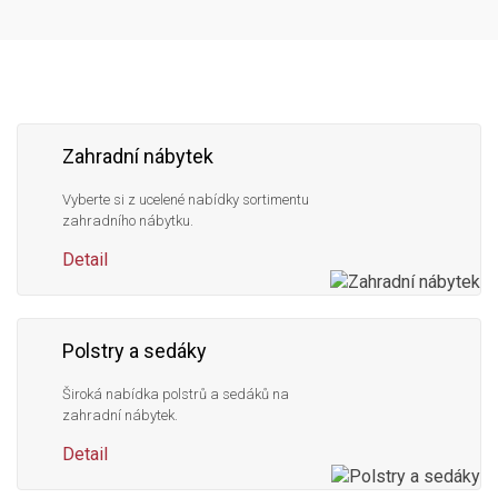
Následujte
Facebook
Instagram
Pinterest
YouTube
nás
Zahradní nábytek
Vyberte si z ucelené nabídky sortimentu
zahradního nábytku.
Detail
Polstry a sedáky
Široká nabídka polstrů a sedáků na
zahradní nábytek.
Detail