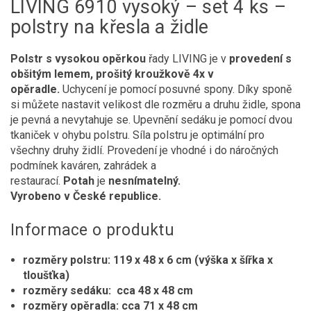
LIVING 6910 vysoký – set 4 ks –
polstry na křesla a židle
Polstr s vysokou opěrkou
řady LIVING je v
provedení s
obšitým lemem, prošitý kroužkově 4x v
opěradle.
Uchycení je pomocí posuvné spony. Díky sponě
si můžete nastavit velikost dle rozměru a druhu židle, spona
je pevná a nevytahuje se. Upevnění sedáku je pomocí dvou
tkaniček v ohybu polstru. Síla polstru je optimální pro
všechny druhy židlí. Provedení je vhodné i do náročných
podmínek kaváren, zahrádek a
restaurací.
Potah
je
nesnímatelný.
Vyrobeno v České republice.
Informace o produktu
rozměry polstru: 119 x 48 x 6 cm (výška x šířka x
tloušťka)
rozměry sedáku: cca 48 x 48 cm
rozměry opěradla: cca 71 x 48 cm