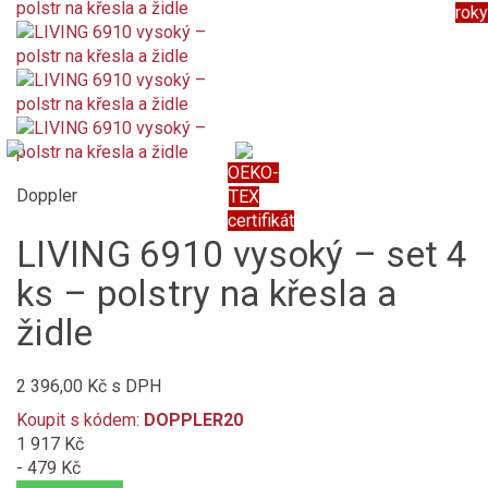
roky
OEKO-
Doppler
TEX
certifikát
LIVING 6910 vysoký – set 4
ks – polstry na křesla a
židle
2 396,00 Kč
s DPH
Koupit s kódem:
DOPPLER20
1 917 Kč
- 479 Kč