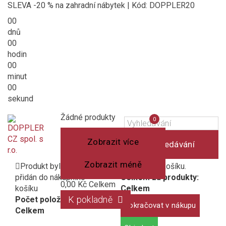
SLEVA -20 % na zahradní nábytek | Kód: DOPPLER20
00
dnů
00
hodin
00
minut
00
sekund
Košík
(prázdný)
Porovnání
Žádné produkty
0
produktů
Zobrazit více
Vyhledávání
Zobrazit méně
Produkt byl úspěšně
1 produkt v košíku.
přidán do nákupního
Celkem za produkty:
0,00 Kč
Celkem
košíku
Celkem
K pokladně
Počet položek:
Pokračovat v nákupu
Celkem