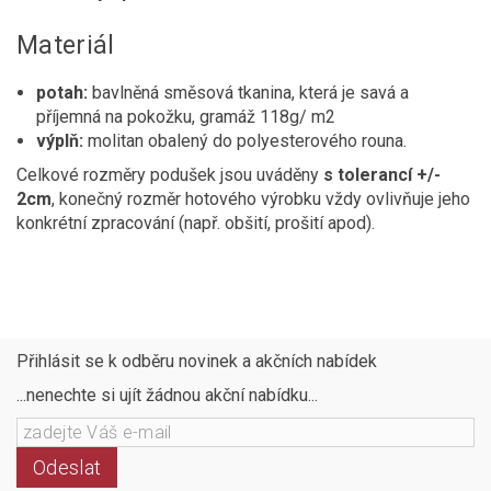
Materiál
potah:
bavlněná směsová tkanina, která je savá a
příjemná na pokožku, gramáž 118g/ m2
výplň:
molitan obalený do polyesterového rouna.
Celkové rozměry podušek jsou uváděny
s tolerancí +/-
2cm
, konečný rozměr hotového výrobku vždy ovlivňuje jeho
konkrétní zpracování (např. obšití, prošití apod).
Přihlásit se k odběru novinek a akčních nabídek
...nenechte si ujít žádnou akční nabídku...
Odeslat