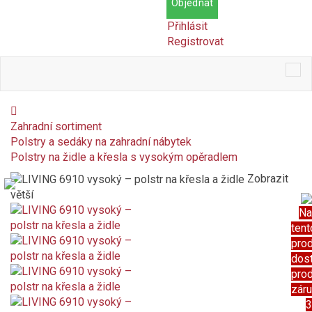
Objednat
Přihlásit
Registrovat
Tog
nav
Zahradní sortiment
Polstry a sedáky na zahradní nábytek
Polstry na židle a křesla s vysokým opěradlem
Zobrazit
větší
Na
tent
pro
dos
pro
zár
3