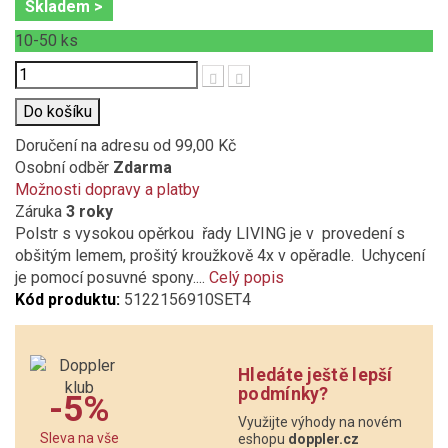
Skladem >
10-50
ks
Počet
Do košíku
Doručení na adresu
od 99,00 Kč
Osobní odběr
Zdarma
Možnosti dopravy a platby
Záruka
3 roky
Polstr s vysokou opěrkou řady LIVING je v provedení s
obšitým lemem, prošitý kroužkově 4x v opěradle. Uchycení
je pomocí posuvné spony....
Celý popis
Kód produktu:
5122156910SET4
Hledáte ještě lepší
podmínky?
-5%
Využijte výhody na novém
Sleva na vše
eshopu
doppler.cz