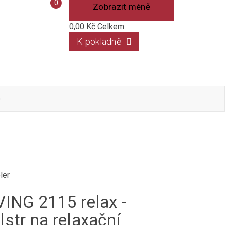
Porovnání
0
Zobrazit méně
produktů
0,00 Kč
Celkem
K pokladně
o
ler
VING 2115 relax -
lstr na relaxační