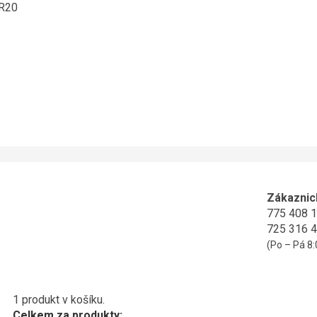
ER20
Zákaznic
775 408 
725 316 
(Po – Pá 8:
1 produkt v košíku.
Celkem za produkty: