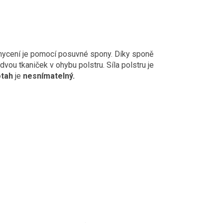
ycení je pomocí posuvné spony. Díky sponě
vou tkaniček v ohybu polstru. Síla polstru je
tah
je
nesnímatelný.