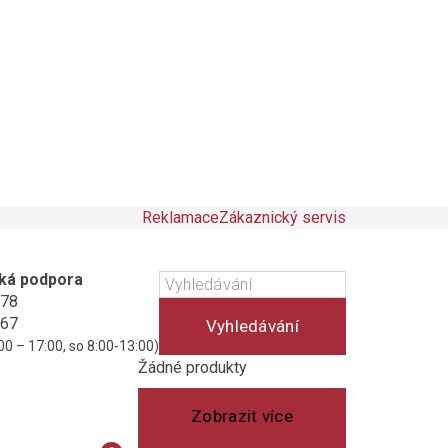
Reklamace
Zákaznický servis
ká podpora
178
467
Vyhledávání
00 – 17:00, so 8:00-13:00)
Košík
(prázdný)
Žádné produkty
Zobrazit více