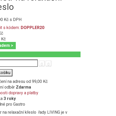
eslo
00 Kč
s DPH
it s kódem:
DOPPLER20
Kč
 Kč
adem >
t
košíku
čení na adresu
od 99,00 Kč
ní odběr
Zdarma
sti dopravy a platby
ka
3 roky
né pro Gastro
r na relaxační křeslo řady LIVING je v