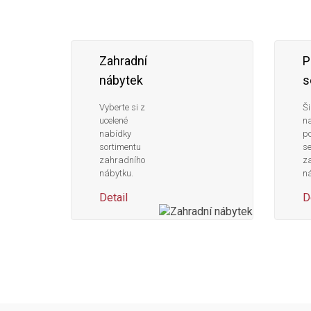
Zahradní
P
nábytek
s
Vyberte si z
Ši
ucelené
n
nabídky
po
sortimentu
s
zahradního
z
nábytku.
ná
Detail
D