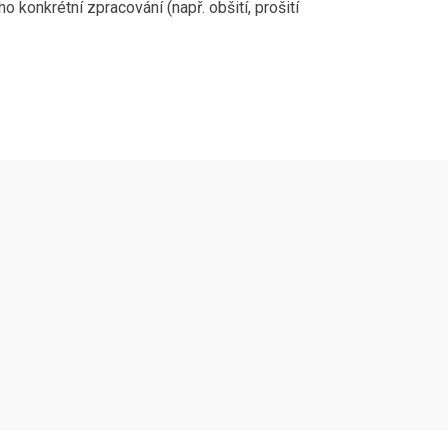
 konkrétní zpracování (např. obšití, prošití
Následujte
Facebook
Instagram
Pinterest
YouTube
nás