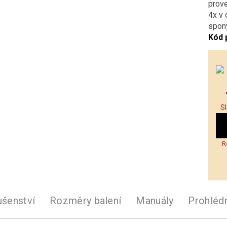
prov
4x v 
spony
Kód 
S
R
ušenství
Rozměry balení
Manuály
Prohléd