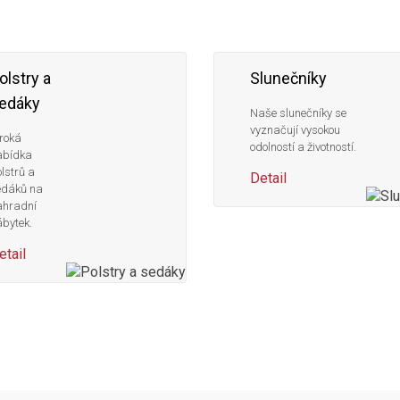
olstry a
Slunečníky
edáky
Naše slunečníky se
vyznačují vysokou
roká
odolností a životností.
abídka
lstrů a
Detail
edáků na
ahradní
bytek.
etail