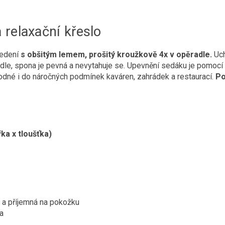
 relaxační křeslo
vedení
s obšitým lemem, prošitý kroužkově 4x v opěradle.
Uch
idle, spona je pevná a nevytahuje se. Upevnění sedáku je pomocí d
hodné i do náročných podmínek kaváren, zahrádek a restaurací.
Po
řka x tloušťka)
 a příjemná na pokožku
a