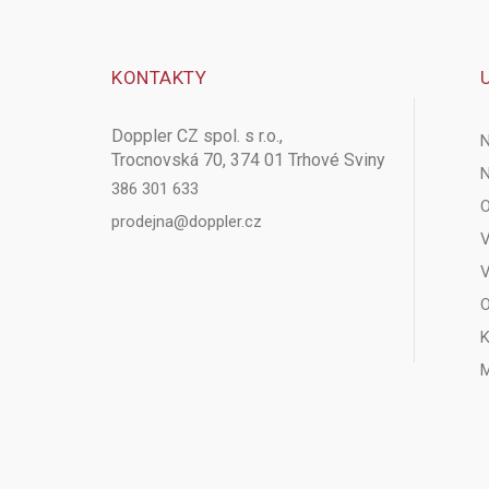
KONTAKTY
Doppler CZ spol. s r.o.,
N
Trocnovská 70, 374 01 Trhové Sviny
N
386 301 633
O
prodejna@doppler.cz
V
V
O
K
M