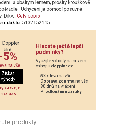
edení s obšitým lemem, prošitý kroužkově
opěradle. Uchycení je pomocí posuvné
. Díky...
Celý popis
produktu:
5132152115
Hledáte ještě lepší
podmínky?
-5%
Využijte výhody na novém
leva na vše
eshopu
doppler.cz
Získat
5% sleva
na vše
výhody
Doprava zdarma
na vše
30 dnů
na vrácení
egistrace je
Prodloužené záruky
ZDARMA
nuté produkty