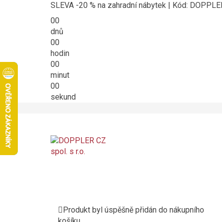
SLEVA -20 % na zahradní nábytek | Kód: DOPPL
00
dnů
00
hodin
00
minut
00
sekund
Produkt byl úspěšně přidán do nákupního
košíku