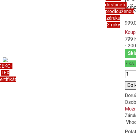
dostanete
kř
prodlouženou
záruku
999,
3 roky
Koup
799 
- 200
Skl
7
ks
OEKO-
Poče
TEX
ertifikát
Do 
Doru
Osob
Možno
Záru
Vhod
Polst