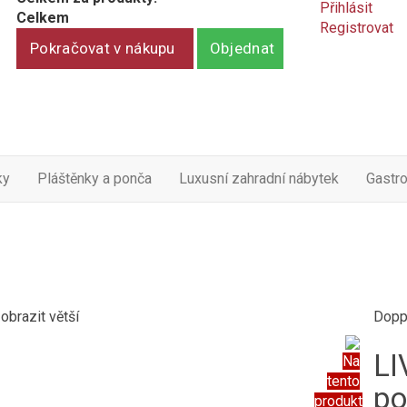
Přihlásit
Celkem
Registrovat
Pokračovat v nákupu
Objednat
ky
Pláštěnky a ponča
Luxusní zahradní nábytek
Gastr
obrazit větší
Dopp
LI
Na
tento
po
produkt