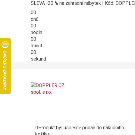
SLEVA -20 % na zahradní nábytek | Kód: DOPPL
00
dnů
00
hodin
00
minut
00
sekund
Produkt byl úspěšně přidán do nákupního
košíku