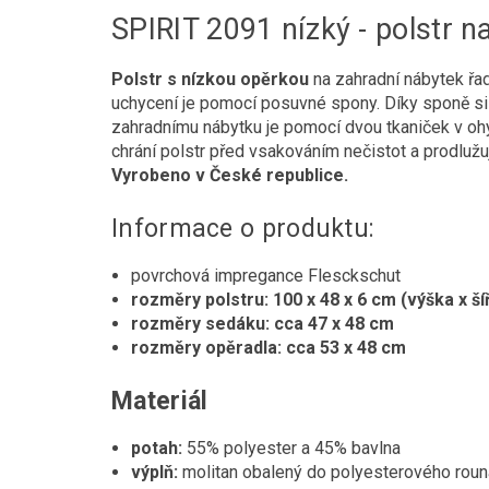
SPIRIT 2091 nízký - polstr na
Polstr s nízkou opěrkou
na zahradní nábytek řa
uchycení je pomocí posuvné spony. Díky sponě si 
zahradnímu nábytku je pomocí dvou tkaniček v ohy
chrání polstr před vsakováním nečistot a prodlužuj
Vyrobeno v České republice.
Informace o produktu:
povrchová impregance Flesckschut
rozměry polstru: 100 x 48 x 6 cm (výška x ší
rozměry sedáku: cca 47 x 48 cm
rozměry opěradla: cca 53 x 48 cm
Materiál
potah:
55% polyester a 45% bavlna
výplň:
molitan obalený do polyesterového roun