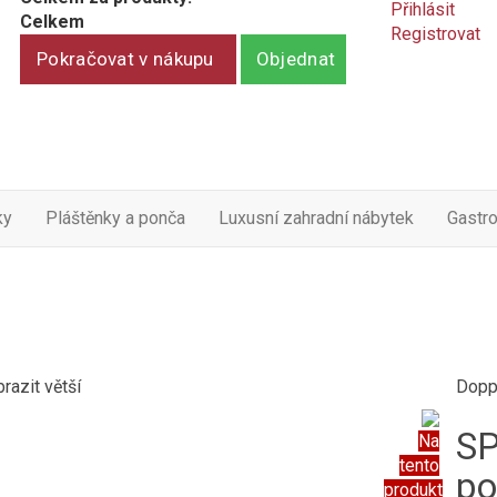
Přihlásit
Celkem
Registrovat
Pokračovat v nákupu
Objednat
ky
Pláštěnky a ponča
Luxusní zahradní nábytek
Gastr
razit větší
Dopp
SP
Na
tento
po
produkt