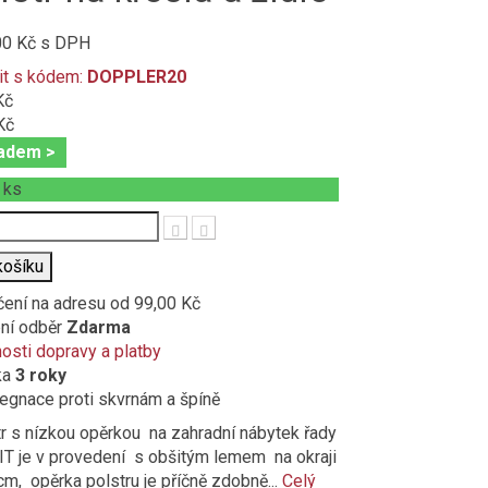
00 Kč
s DPH
it s kódem:
DOPPLER20
Kč
Kč
adem >
+
ks
t
košíku
čení na adresu
od 99,00 Kč
ní odběr
Zdarma
sti dopravy a platby
ka
3 roky
gnace proti skvrnám a špíně
r s nízkou opěrkou na zahradní nábytek řady
T je v provedení s obšitým lemem na okraji
cm, opěrka polstru je příčně zdobně...
Celý