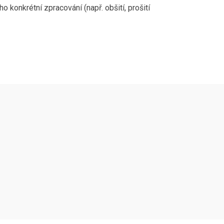
konkrétní zpracování (např. obšití, prošití
Následujte
Facebook
Instagram
Pinterest
YouTube
nás