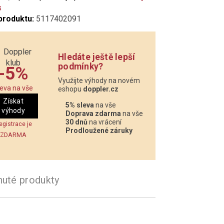
s
produktu:
5117402091
Hledáte ještě lepší
podmínky?
-5%
Využijte výhody na novém
leva na vše
eshopu
doppler.cz
Získat
5% sleva
na vše
výhody
Doprava zdarma
na vše
30 dnů
na vrácení
egistrace je
Prodloužené záruky
ZDARMA
nuté produkty