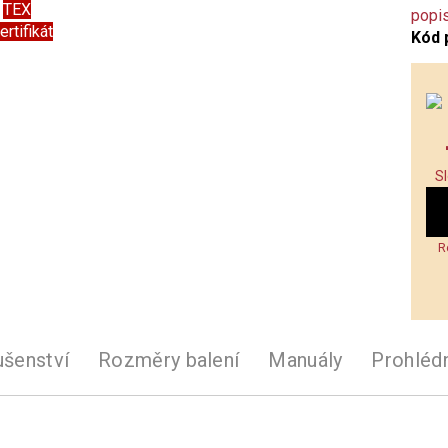
TEX
popi
ertifikát
Kód 
S
R
ušenství
Rozměry balení
Manuály
Prohléd