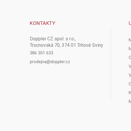
KONTAKTY
Doppler CZ spol. s r.o.,
N
Trocnovská 70, 374 01 Trhové Sviny
N
386 301 633
O
prodejna@doppler.cz
V
V
O
K
M