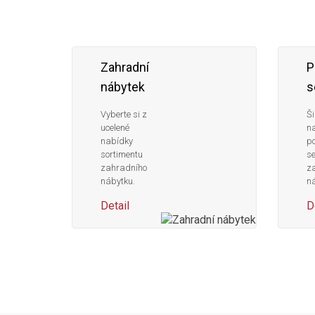
Zahradní
P
nábytek
s
Vyberte si z
Ši
ucelené
n
nabídky
po
sortimentu
s
zahradního
z
nábytku.
ná
Detail
D