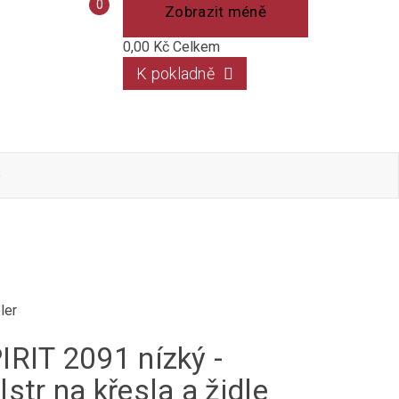
Porovnání
0
Zobrazit méně
produktů
0,00 Kč
Celkem
K pokladně
o
ler
IRIT 2091 nízký -
lstr na křesla a židle