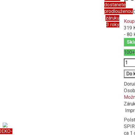
dostanete
prodlouženou
399,
záruku
Koup
3 roky
319 
- 80 
Skl
100
Poče
Do 
Doru
Osob
Možno
Záru
Impre
Polst
SPIRI
OEKO-
ca 1 