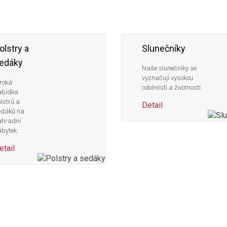
olstry a
Slunečníky
edáky
Naše slunečníky se
vyznačují vysokou
roká
odolností a životností.
abídka
lstrů a
Detail
edáků na
ahradní
bytek.
etail