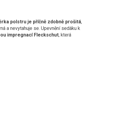
rka polstru je příčně zdobně prošitá
,
vná a nevytahuje se. Upevnění sedáku k
ou impregnací Fleckschut
, která