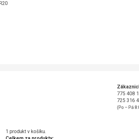
ER20
Zákaznic
775 408 
725 316 
(Po – Pá 8:
1 produkt v košíku.
Celkem za produkty: