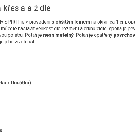
 křesla a židle
dy SPIRIT je v provedení
s obšitým lemem
na okraji ca 1 cm,
opě
můžete nastavit velikost dle rozměru a druhu židle, spona je pe
bu polstru. Potah je
nesnímatelný.
Potah je opatřený
povrchov
e jeho životnost.
řka x tloušťka)
a