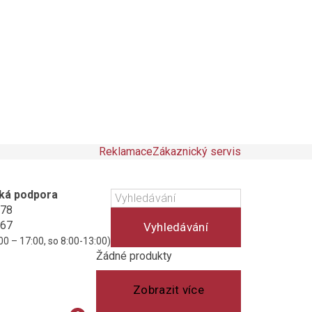
Reklamace
Zákaznický servis
ká podpora
178
467
Vyhledávání
00 – 17:00, so 8:00-13:00)
Košík
(prázdný)
Žádné produkty
Zobrazit více