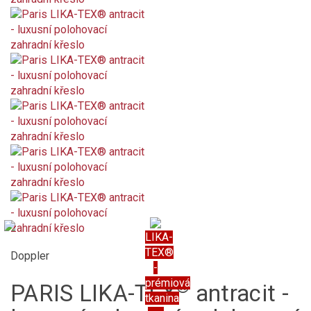
LIKA-
TEX®
Doppler
-
prémiová
®
PARIS LIKA-TEX
antracit -
tkanina