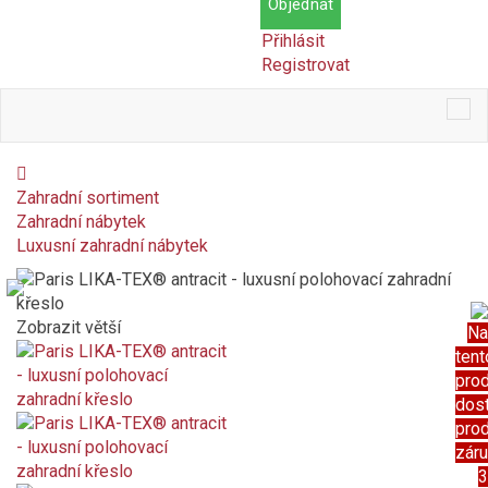
Objednat
Přihlásit
Registrovat
Tog
nav
Zahradní sortiment
Zahradní nábytek
Luxusní zahradní nábytek
Zobrazit větší
Na
tent
pro
dos
pro
zár
3