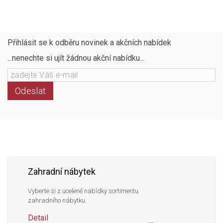
Přihlásit se k odběru novinek a akčních nabídek
...nenechte si ujít žádnou akční nabídku...
Odeslat
Následujte
Facebook
Instagram
Pinterest
YouTube
nás
Zahradní nábytek
Vyberte si z ucelené nabídky sortimentu
zahradního nábytku.
Detail