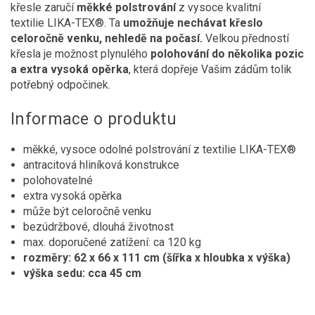
křesle zaručí
měkké polstrování
z vysoce kvalitní
textilie LIKA-TEX®. Ta
umožňuje nechávat křeslo
celoročně venku, nehledě na počasí.
Velkou předností
křesla je možnost plynulého
polohování
do několika pozic
a extra vysoká opěrka
, která dopřeje Vašim zádům tolik
potřebný odpočinek.
Informace o produktu
měkké, vysoce odolné polstrování z textilie LIKA-TEX®
antracitová hliníková konstrukce
polohovatelné
extra vysoká opěrka
může být celoročně venku
bezúdržbové, dlouhá životnost
max. doporučené zatížení: ca 120 kg
rozměry: 62 x 66 x 111 cm (šířka x hloubka x výška)
výška sedu: cca 45 cm