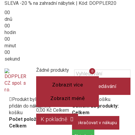
SLEVA -20 % na zahradní nábytek | Kód: DOPPLER20
00
dnů
00
hodin
00
minut
00
sekund
Košík
(prázdný)
Porovnání
Žádné produkty
0
produktů
Zobrazit více
Vyhledávání
Zobrazit méně
Produkt byl úspěšně
1 produkt v košíku.
přidán do nákupního
Celkem za produkty:
0,00 Kč
Celkem
košíku
Celkem
K pokladně
Počet položek:
Pokračovat v nákupu
Celkem