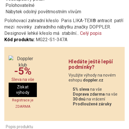
Polohovatelné
Nábytek odolný povětrnostním vlivům
Polohovací zahradní křeslo Paris LIKA-TEX® antracit patří
mezi novinky zahradního nábytku značky DOPPLER.
Designové lehké křeslo má stabilní...
Celý popis
Kód produktu:
MG22-S1-347A
Hledáte ještě lepší
podmínky?
-5%
Využijte výhody na novém
Sleva na vše
eshopu
doppler.cz
Získat
5% sleva
na vše
výhody
Doprava zdarma
na vše
30 dnů
na vrácení
Registrace je
Prodloužené záruky
ZDARMA
Popis produktu