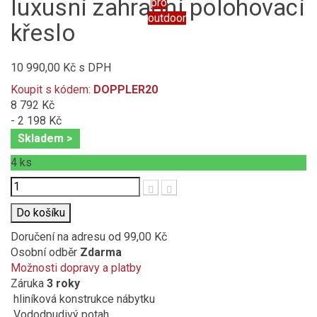
luxusní zahradní polohovací
pro
outdoor
křeslo
10 990,00 Kč
s DPH
Koupit s kódem:
DOPPLER20
8 792 Kč
- 2 198 Kč
Skladem >
4
ks
Počet
Do košíku
Doručení na adresu
od 99,00 Kč
Osobní odběr
Zdarma
Možnosti dopravy a platby
Záruka
3 roky
hliníková konstrukce nábytku
Vododpudivý potah