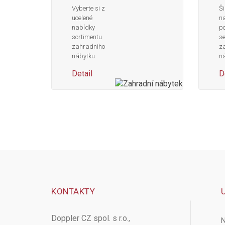
Vyberte si z
Ši
ucelené
n
nabídky
po
sortimentu
s
zahradního
z
nábytku.
ná
Detail
D
KONTAKTY
Doppler CZ spol. s r.o.,
N