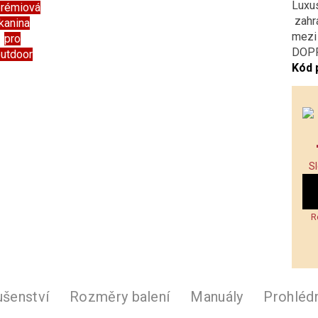
Luxu
prémiová
zahr
kanina
mezi
pro
DOPP
outdoor
Kód 
S
R
ušenství
Rozměry balení
Manuály
Prohléd