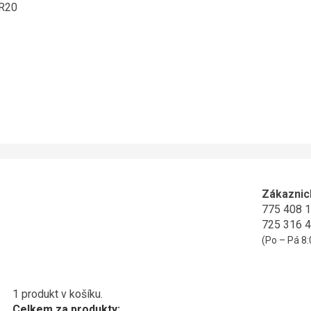
ER20
Zákaznic
775 408 
725 316 
(Po – Pá 8:
1 produkt v košíku.
Celkem za produkty: