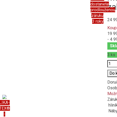
dostanete
za
prodlouženou
záruku
24 9
3 roky
Koup
19 9
- 4 9
Skl
3
ks
Poče
Do 
Doru
Osob
Možno
Záru
LIKA-
hliní
TEX®
Náby
-