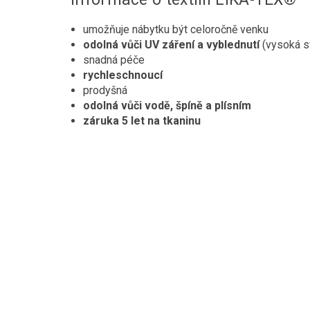
umožňuje nábytku být celoročně venku
odolná vůči UV záření a vyblednutí
(vysoká sv
snadná péče
rychleschnoucí
prodyšná
odolná vůči vodě, špíně a plísním
záruka 5 let na tkaninu