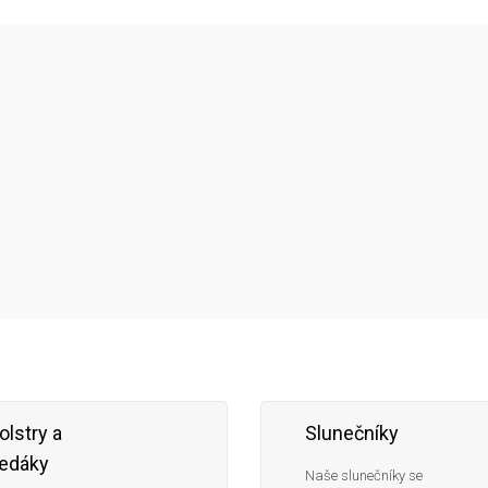
olstry a
Slunečníky
edáky
Naše slunečníky se