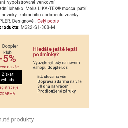
sní vypolstrované venkovní
adní lehátko Melia LIKA-TEX® mocca patří
 novinky zahradního sortimentu značky
LER. Designové...
Celý popis
produktu:
MG22-S1-308-M
Hledáte ještě lepší
podmínky?
-5%
Využijte výhody na novém
leva na vše
eshopu
doppler.cz
Získat
5% sleva
na vše
výhody
Doprava zdarma
na vše
30 dnů
na vrácení
egistrace je
Prodloužené záruky
ZDARMA
nuté produkty