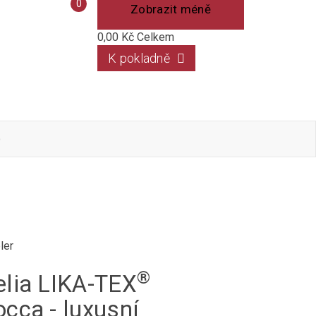
Porovnání
0
Zobrazit méně
produktů
0,00 Kč
Celkem
K pokladně
o
ler
®
lia LIKA-TEX
cca - luxusní