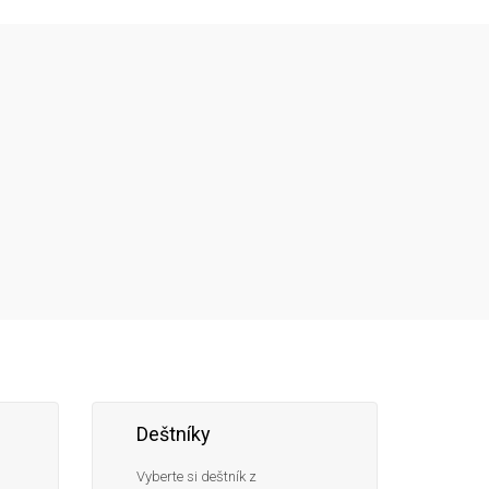
Následujte
Facebook
Instagram
Pinterest
YouTube
nás
Deštníky
Vyberte si deštník z