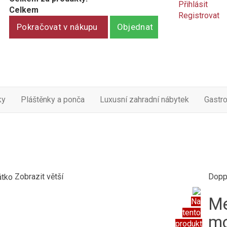
Přihlásit
Celkem
Registrovat
Pokračovat v nákupu
Objednat
ky
Pláštěnky a ponča
Luxusní zahradní nábytek
Gastr
Zobrazit větší
Dopp
Me
Na
tento
mo
produkt