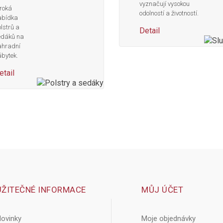
vyznačují vysokou
roká
odolností a životností.
abídka
lstrů a
Detail
edáků na
ahradní
bytek.
etail
UŽITEČNÉ INFORMACE
MŮJ ÚČET
ovinky
Moje objednávky