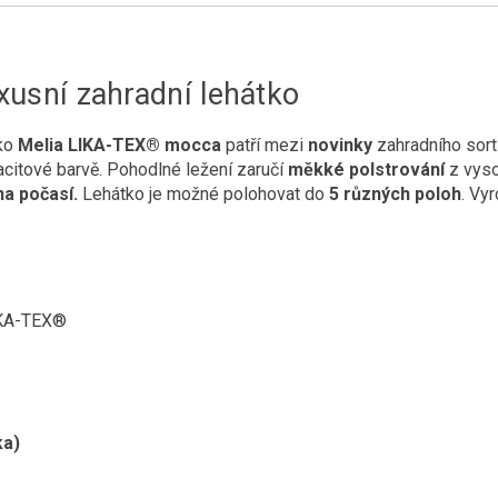
xusní zahradní lehátko
tko
Melia LIKA-TEX® mocca
patří mezi
novinky
zahradního sor
acitové barvě. Pohodlné ležení zaručí
měkké polstrování
z vyso
a počasí.
Lehátko je možné polohovat do
5 různých poloh
. Vy
LIKA-TEX®
ka)