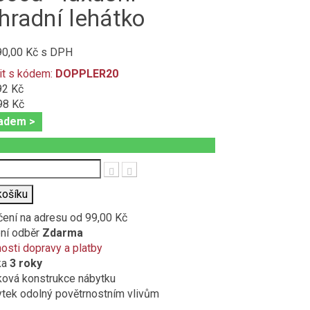
hradní lehátko
90,00 Kč
s DPH
it s kódem:
DOPPLER20
92 Kč
98 Kč
adem >
t
košíku
čení na adresu
od 99,00 Kč
ní odběr
Zdarma
sti dopravy a platby
ka
3 roky
ková konstrukce nábytku
tek odolný povětrnostním vlivům