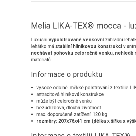
Melia LIKA-TEX® mocca - lu
Luxusní
vypolstrované venkovní
zahradní lehá
lehátko má
stabilní hliníkovou konstrukci
v antr
nechávat pohovku celoročně venku, nehledě n
materiálů.
Informace o produktu
vysoce odolné, měkké polstrování z textilie 
antracitová hliníková konstrukce
může být celoročně venku
bezúdržbová, dlouhá životnost
max. doporučené zatížení: 120 kg
rozměry: 207x76x41 cm (délka x šířka x výš
Informace o textilii LIKA-TEX®