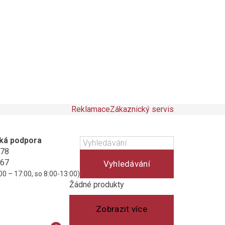
Reklamace
Zákaznický servis
ká podpora
178
467
Vyhledávání
00 – 17:00, so 8:00-13:00)
Košík
(prázdný)
Žádné produkty
Zobrazit více