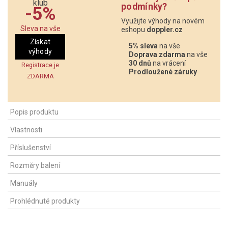
podmínky?
-5%
Využijte výhody na novém
Sleva na vše
eshopu
doppler.cz
Získat
5% sleva
na vše
výhody
Doprava zdarma
na vše
30 dnů
na vrácení
Registrace je
Prodloužené záruky
ZDARMA
Popis produktu
Vlastnosti
Příslušenství
Rozměry balení
Manuály
Prohlédnuté produkty