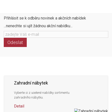
Přihlásit se k odběru novinek a akčních nabídek
...nenechte si ujít žádnou akční nabídku...
Odeslat
Následujte
Facebook
Instagram
Pinterest
YouTube
nás
Zahradní nábytek
Vyberte si z ucelené nabídky sortimentu
zahradního nábytku.
Detail