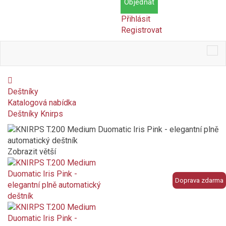
Objednat
Přihlásit
Registrovat
Tog
nav
Deštníky
Katalogová nabídka
Deštníky Knirps
Zobrazit větší
Doprava zdarma