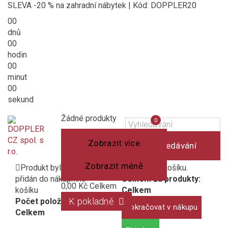
SLEVA -20 % na zahradní nábytek | Kód: DOPPLER20
00
dnů
00
hodin
00
minut
00
sekund
Košík
(prázdný)
Porovnání
Žádné produkty
0
produktů
Zobrazit více
Vyhledávání
Zobrazit méně
Produkt byl úspěšně
1 produkt v košíku.
přidán do nákupního
Celkem za produkty:
0,00 Kč
Celkem
košíku
Celkem
K pokladně
Počet položek:
Pokračovat v nákupu
Celkem