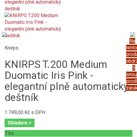
Na
tento
Knirps
prod
obdr
KNIRPS T.200 Medium
5
Duomatic Iris Pink -
letou
prod
elegantní plně automatický
záru
deštník
1 749,00 Kč
s DPH
Skladem >
7
ks