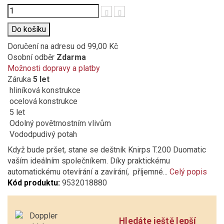
Počet
Do košíku
Doručení na adresu
od 99,00 Kč
Osobní odběr
Zdarma
Možnosti dopravy a platby
Záruka
5 let
hliníková konstrukce
ocelová konstrukce
5 let
Odolný povětrnostním vlivům
Vododpudivý potah
Když bude pršet, stane se deštník Knirps T.200 Duomatic
vaším ideálním společníkem. Díky praktickému
automatickému otevírání a zavírání, příjemné...
Celý popis
Kód produktu:
9532018880
Hledáte ještě lepší