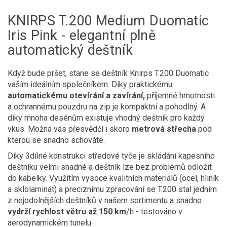
KNIRPS T.200 Medium Duomatic
Iris Pink - elegantní plně
automatický deštník
Když bude pršet, stane se deštník Knirps T.200 Duomatic
vaším ideálním společníkem. Díky praktickému
automatickému otevírání a zavírání,
příjemné hmotnosti
a ochrannému pouzdru na zip je kompaktní a pohodlný. A
díky mnoha desénům existuje vhodný deštník pro každý
vkus. Možná vás přesvědčí i skoro
metrová střecha
pod
kterou se snadno schováte.
Díky 3dílné konstrukci středové tyče je skládání kapesního
deštníku velmi snadné a deštník lze bez problémů odložit
do kabelky. Využitím vysoce kvalitních materiálů (ocel, hliník
a sklolaminát) a preciznímu zpracování se T.200 stal jedním
z nejodolnějších deštníků v našem sortimentu a snadno
vydrží rychlost větru až 150 km
/h - testováno v
aerodynamickém tunelu.