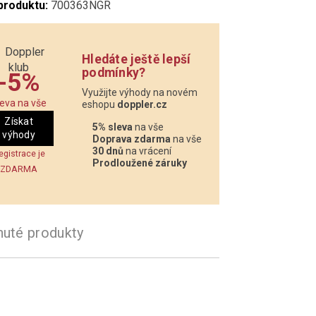
produktu:
700363NGR
Hledáte ještě lepší
podmínky?
-5%
Využijte výhody na novém
leva na vše
eshopu
doppler.cz
Získat
5% sleva
na vše
výhody
Doprava zdarma
na vše
30 dnů
na vrácení
egistrace je
Prodloužené záruky
ZDARMA
nuté produkty