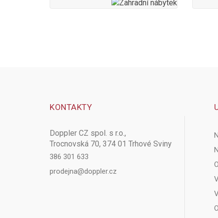
KONTAKTY
Doppler CZ spol. s r.o.,
N
Trocnovská 70, 374 01 Trhové Sviny
N
386 301 633
O
prodejna@doppler.cz
V
V
O