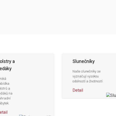
olstry a
Slunečníky
edáky
Naše slunečníky se
vyznačují vysokou
roká
odolností a životností.
abídka
lstrů a
Detail
edáků na
ahradní
bytek.
etail