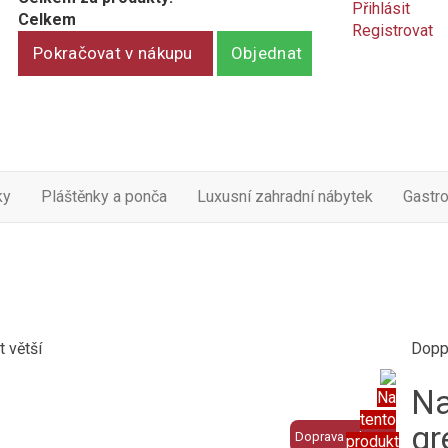
Přihlásit
Celkem
Registrovat
Pokračovat v nákupu
Objednat
ky
Pláštěnky a ponča
Luxusní zahradní nábytek
Gastr
t větší
Dopp
Na
Na
tento
gr
Doprava zdarma
produkt