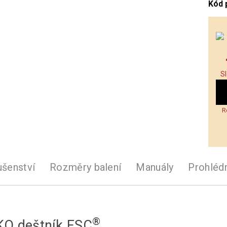
Kód 
S
R
ušenství
Rozměry balení
Manuály
Prohléd
®
KO deštník FSC