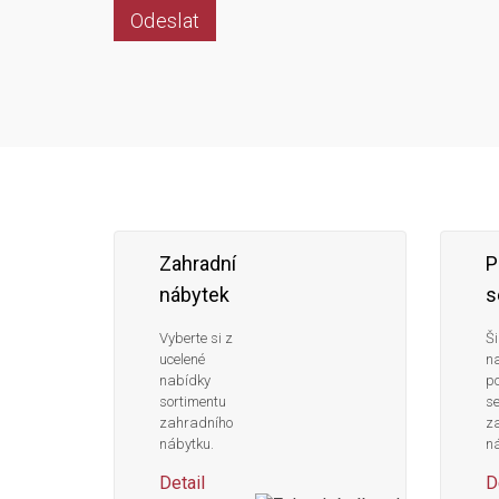
Odeslat
Zahradní
P
nábytek
s
Vyberte si z
Ši
ucelené
n
nabídky
po
sortimentu
s
zahradního
z
nábytku.
ná
Detail
D