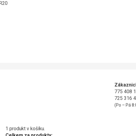
ER20
Zákaznic
775 408 
725 316 
(Po – Pá 8:
1 produkt v košíku.
Celkem za produkty: