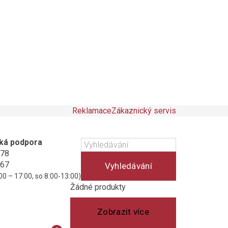
Reklamace
Zákaznický servis
ká podpora
178
467
Vyhledávání
00 – 17:00, so 8:00-13:00)
Košík
(prázdný)
Žádné produkty
Zobrazit více