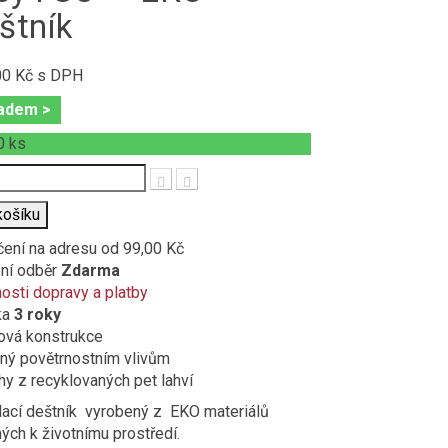
štník
00 Kč
s DPH
adem >
0
ks
t
košíku
čení na adresu
od 99,00 Kč
ní odběr
Zdarma
sti dopravy a platby
ka
3 roky
ová konstrukce
ný povětrnostním vlivům
y z recyklovaných pet lahví
ací deštník vyrobený z EKO materiálů
ých k životnímu prostředí.