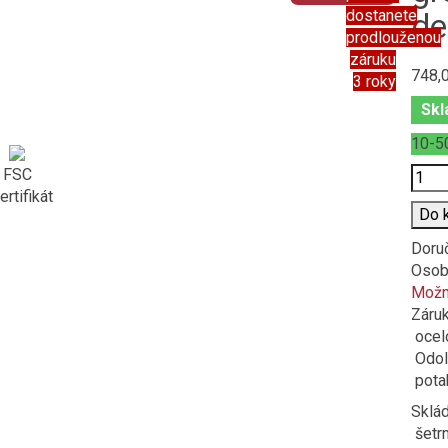
dostanete
de
prodlouženou
záruku
748,
3 roky
Skl
10-5
Poče
FSC
ertifikát
Do 
Doru
Osob
Možno
Záru
ocel
Odol
potah
Sklád
šetrn