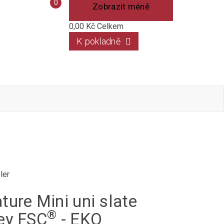
Porovnání
0
Zobrazit méně
produktů
0,00 Kč
Celkem
K pokladně
o
ler
ture Mini uni slate
®
ey FSC
- EKO