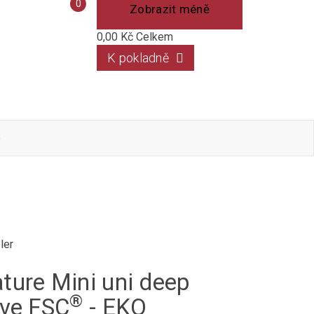
Porovnání
0
Zobrazit méně
produktů
0,00 Kč
Celkem
K pokladně
o
ler
ture Mini uni deep
®
ive FSC
- EKO