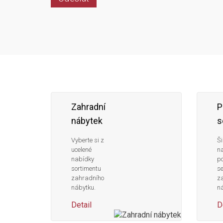
Zahradní
P
nábytek
s
Vyberte si z
Ši
ucelené
n
nabídky
po
sortimentu
s
zahradního
z
nábytku.
ná
Detail
D