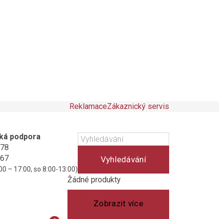
Reklamace
Zákaznický servis
ká podpora
178
467
Vyhledávání
00 – 17:00, so 8:00-13:00)
Košík
(prázdný)
Žádné produkty
Zobrazit více