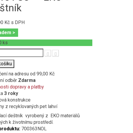
štník
00 Kč
s DPH
adem >
0
ks
t
košíku
čení na adresu
od 99,00 Kč
ní odběr
Zdarma
sti dopravy a platby
ka
3 roky
ová konstrukce
y z recyklovaných pet lahví
ací deštník vyrobený z EKO materiálů
ých k životnímu prostředí.
produktu:
700363NOL