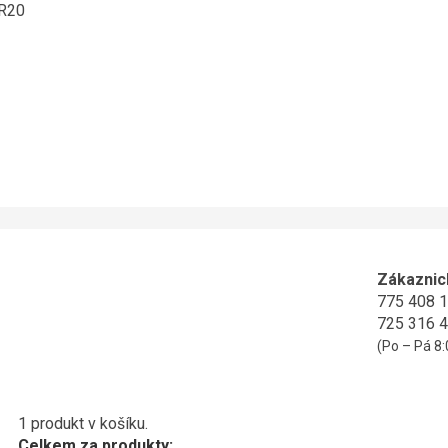
ER20
Zákaznic
775 408 
725 316 
(Po – Pá 8:
1 produkt v košíku.
Celkem za produkty: