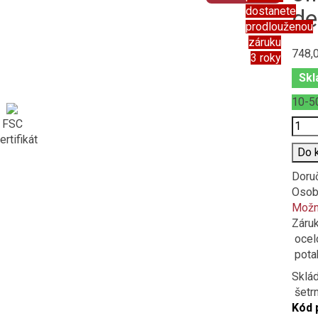
dostanete
de
prodlouženou
záruku
748,
3 roky
Skl
10-5
Poče
FSC
ertifikát
Do 
Doru
Osob
Možno
Záru
ocel
potah
Sklád
šetrn
Kód 