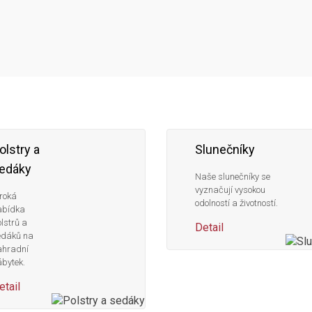
olstry a
Slunečníky
edáky
Naše slunečníky se
vyznačují vysokou
roká
odolností a životností.
abídka
lstrů a
Detail
edáků na
ahradní
bytek.
etail