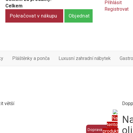
Přihlásit
Celkem
Registrovat
Pokračovat v nákupu
Objednat
ky
Pláštěnky a ponča
Luxusní zahradní nábytek
Gastr
t větší
Dopp
Na
Na
tento
ol
Doprava zdarma
produkt