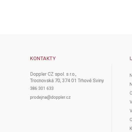
KONTAKTY
Doppler CZ spol. s r.o.,
N
Trocnovská 70, 374 01 Trhové Sviny
N
386 301 633
O
prodejna@doppler.cz
V
V
O
K