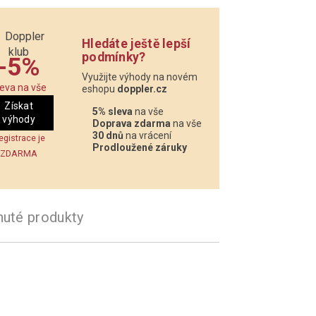
Hledáte ještě lepší
podmínky?
-5%
Využijte výhody na novém
leva na vše
eshopu
doppler.cz
Získat
5% sleva
na vše
výhody
Doprava zdarma
na vše
30 dnů
na vrácení
egistrace je
Prodloužené záruky
ZDARMA
nuté produkty