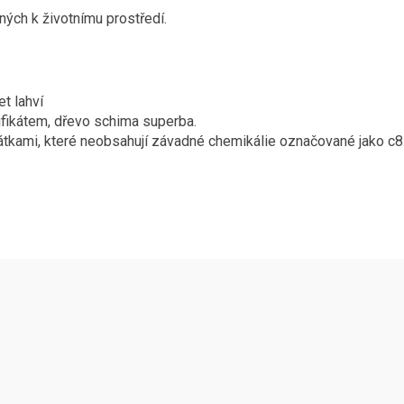
ných k životnímu prostředí.
t lahví
ifikátem, dřevo schima superba.
látkami, které neobsahují závadné chemikálie označované jako c8