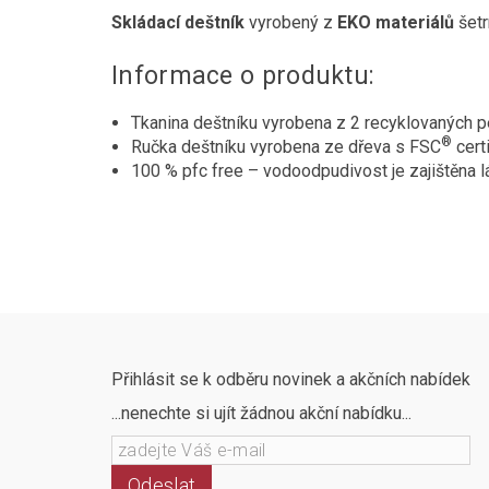
Skládací deštník
vyrobený z
EKO materiálů
šetr
Informace o produktu:
Tkanina deštníku vyrobena z 2 recyklovaných pe
®
Ručka deštníku vyrobena ze dřeva s FSC
cert
100 % pfc free – vodoodpudivost je zajištěna 
Přihlásit se k odběru novinek a akčních nabídek
...nenechte si ujít žádnou akční nabídku...
Odeslat