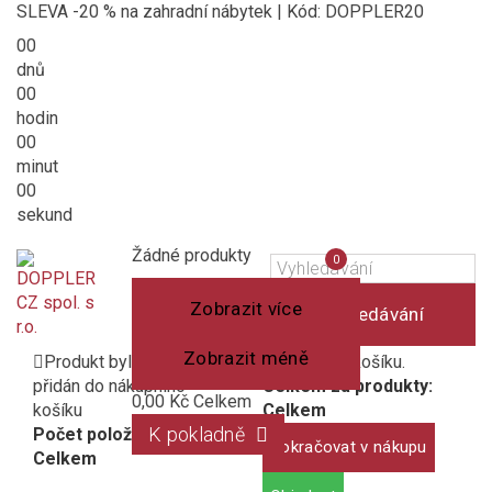
SLEVA -20 % na zahradní nábytek | Kód: DOPPLER20
00
dnů
00
hodin
00
minut
00
sekund
Košík
(prázdný)
Porovnání
Žádné produkty
0
produktů
Zobrazit více
Vyhledávání
Zobrazit méně
Produkt byl úspěšně
1 produkt v košíku.
přidán do nákupního
Celkem za produkty:
0,00 Kč
Celkem
košíku
Celkem
K pokladně
Počet položek:
Pokračovat v nákupu
Celkem