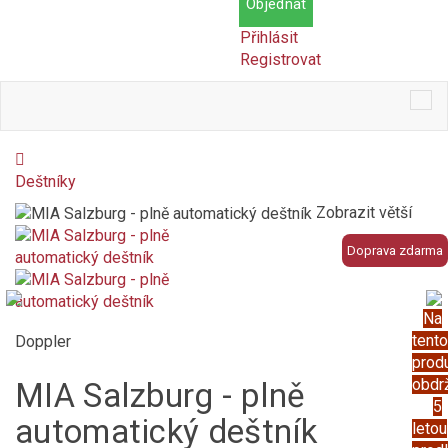
Objednat
Přihlásit
Registrovat
Tog
nav
Deštníky
Zobrazit větší
Doprava zdarma
Na
tento
Doppler
prod
obdr
MIA Salzburg - plně
5
automatický deštník
letou