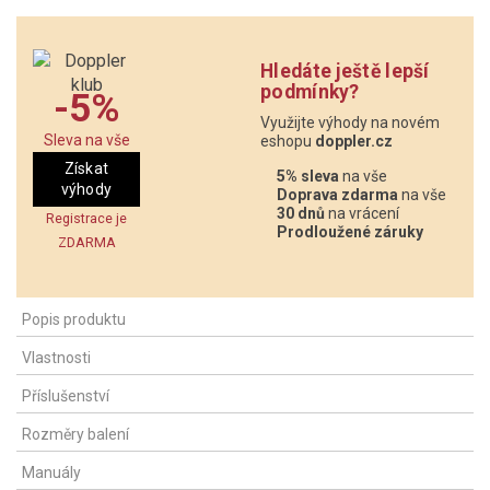
Hledáte ještě lepší
podmínky?
-5%
Využijte výhody na novém
Sleva na vše
eshopu
doppler.cz
Získat
5% sleva
na vše
výhody
Doprava zdarma
na vše
30 dnů
na vrácení
Registrace je
Prodloužené záruky
ZDARMA
Popis produktu
Vlastnosti
Příslušenství
Rozměry balení
Manuály