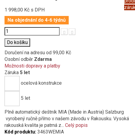
prod
záru
1 998,00 Kč
s DPH
Na objednání do 4-6 týdnů
Počet
Do košíku
Doručení na adresu
od 99,00 Kč
Osobní odběr
Zdarma
Možnosti dopravy a platby
Záruka
5 let
ocelová konstrukce
5 let
Plně automatický deštník MIA (Made in Austria) Salzburg
vyrobený ručně přímo v našem závodu v Rakousku. Vysoká
rakouská kvalita je patrná z...
Celý popis
Kód produktu:
3463WEMIA