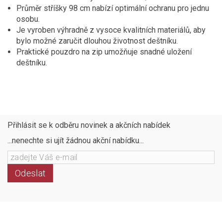
Průměr stříšky 98 cm nabízí optimální ochranu pro jednu
osobu.
Je vyroben výhradně z vysoce kvalitních materiálů, aby
bylo možné zaručit dlouhou životnost deštníku.
Praktické pouzdro na zip umožňuje snadné uložení
deštníku.
Přihlásit se k odběru novinek a akčních nabídek
...nenechte si ujít žádnou akční nabídku...
Odeslat
Následujte
Facebook
Instagram
Pinterest
YouTube
nás