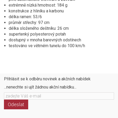
extrémně nízká hmotnost: 184 g
konstrukce z hliníku a karbonu
délka ramen: 53/6
průměr střechy: 97 cm
délka složeného deštníku: 26 cm
supertenký polyesterový potah
dostupný v mnoha barevných odstínech
testováno ve větrném tunelu do 100 km/h
Přihlásit se k odběru novinek a akčních nabídek
...nenechte si ujít žádnou akční nabídku...
Odeslat
Následujte
Facebook
Instagram
Pinterest
YouTube