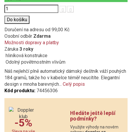
Počet
Do košíku
Doručení na adresu
od 99,00 Kč
Osobní odběr
Zdarma
Možnosti dopravy a platby
Záruka
3 roky
hliníková konstrukce
Odolný povětrnostním vlivům
Náš nejlehčí plně automatický dámský deštník váží pouhých
184 gramů, takže ho v kabelce téměř neucítíte. Elegantní
design v mnoha barevných...
Celý popis
Kód produktu:
74456306
Hledáte ještě lepší
podmínky?
-5%
Využijte výhody na novém
Sleva na vše
eshopu
doppler.cz