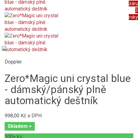
zár
3
roky
Doppler
Zero*Magic uni crystal blue
- dámský/pánský plně
automatický deštník
998,00 Kč
s DPH
Skladem >
100+
ks