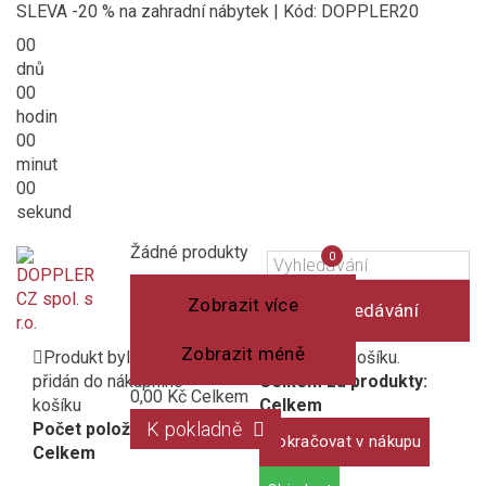
SLEVA -20 % na zahradní nábytek | Kód: DOPPLER20
00
dnů
00
hodin
00
minut
00
sekund
Košík
(prázdný)
Porovnání
Žádné produkty
0
produktů
Zobrazit více
Vyhledávání
Zobrazit méně
Produkt byl úspěšně
1 produkt v košíku.
přidán do nákupního
Celkem za produkty:
0,00 Kč
Celkem
košíku
Celkem
K pokladně
Počet položek:
Pokračovat v nákupu
Celkem