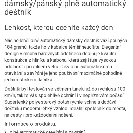
dámský/pánský plně automatický
deštník
Lehkost, kterou oceníte každý den
Náš nejlehčí plně automatický dámský deštník váží pouhých
184 gramů, takže ho v kabelce téměř neucítíte. Elegantní
design v mnoha barevných odstínech doplňuje kvalitní
konstrukce z hliníku a karbonu, která zajišťuje vysokou
odolnost i při silném větru. Díky plně automatickému
otevírání a zavírání je jeho používání maximálně pohodlné –
jedním stiskem tlačítka.
Deštník byl testován ve větrném tunelu až do rychlosti 100
km/h, takže vás spolehlivě ochrání i v nepříznivém počasí.
Supertenký polyesterový potah rychle schne a dodává
deštníku moderní lehký vzhled. Ideální společník do města,
na cesty i pro každodenní nošení.
Informace o produktu:
plně automatické otevírání a zavírání