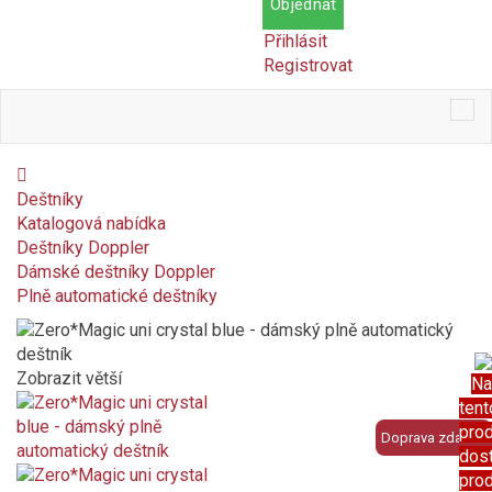
Objednat
Přihlásit
Registrovat
Tog
nav
Deštníky
Katalogová nabídka
Deštníky Doppler
Dámské deštníky Doppler
Plně automatické deštníky
Zobrazit větší
Na
tent
pro
Doprava zdarma
dos
pro