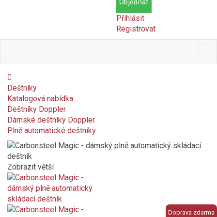
Objednat
Přihlásit
Registrovat
Tog
nav
Deštníky
Katalogová nabídka
Deštníky Doppler
Dámské deštníky Doppler
Plně automatické deštníky
Zobrazit větší
Doprava zdarma