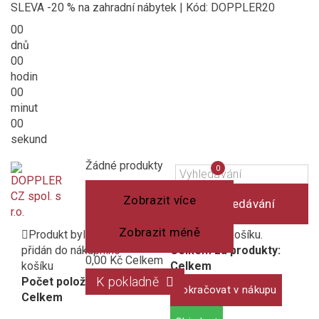
SLEVA -20 % na zahradní nábytek | Kód: DOPPLER20
00
dnů
00
hodin
00
minut
00
sekund
Košík
(prázdný)
Porovnání
Žádné produkty
0
produktů
Zobrazit více
Vyhledávání
Zobrazit méně
Produkt byl úspěšně
1 produkt v košíku.
přidán do nákupního
Celkem za produkty:
0,00 Kč
Celkem
košíku
Celkem
K pokladně
Počet položek:
Pokračovat v nákupu
Celkem