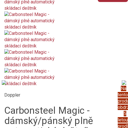
Na
tento
Doppler
prod
obdr
Carbonsteel Magic -
5
dámský/pánský plně
letou
prod