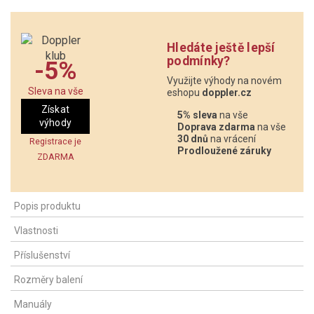
Hledáte ještě lepší
podmínky?
-5%
Využijte výhody na novém
Sleva na vše
eshopu
doppler.cz
Získat
5% sleva
na vše
výhody
Doprava zdarma
na vše
30 dnů
na vrácení
Registrace je
Prodloužené záruky
ZDARMA
Popis produktu
Vlastnosti
Příslušenství
Rozměry balení
Manuály