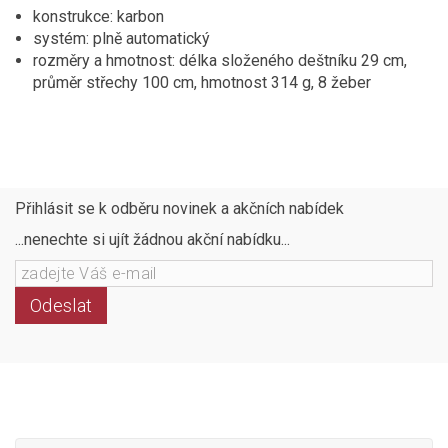
konstrukce: karbon
systém: plně automatický
rozměry a hmotnost: délka složeného deštníku 29 cm,
průměr střechy 100 cm, hmotnost 314 g, 8 žeber
Přihlásit se k odběru novinek a akčních nabídek
...nenechte si ujít žádnou akční nabídku...
Odeslat
Následujte
Facebook
Instagram
Pinterest
YouTube
nás