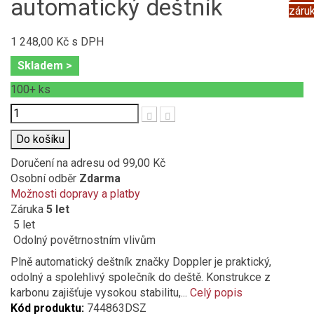
automatický deštník
záru
1 248,00 Kč
s DPH
Skladem >
100+
ks
Počet
Do košíku
Doručení na adresu
od 99,00 Kč
Osobní odběr
Zdarma
Možnosti dopravy a platby
Záruka
5 let
5 let
Odolný povětrnostním vlivům
Plně automatický deštník značky Doppler je praktický,
odolný a spolehlivý společník do deště. Konstrukce z
karbonu zajišťuje vysokou stabilitu,...
Celý popis
Kód produktu:
744863DSZ