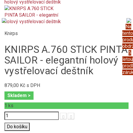
Na
tento
Knirps
prod
obdr
KNIRPS A.760 STICK PINTA
5
SAILOR - elegantní holový
letou
prod
vystřelovací deštník
záru
879,00 Kč
s DPH
Skladem >
1
ks
Počet
Do košíku