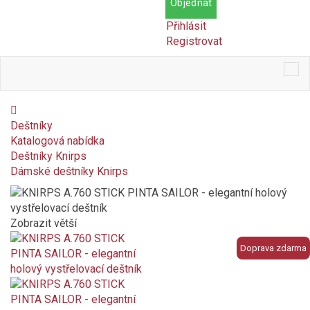
Objednat
Přihlásit
Registrovat
Tog
nav
Deštníky
Katalogová nabídka
Deštníky Knirps
Dámské deštníky Knirps
Zobrazit větší
Doprava zdarma