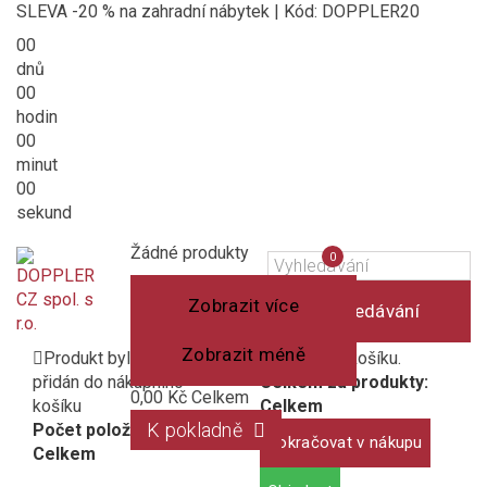
SLEVA -20 % na zahradní nábytek | Kód: DOPPLER20
00
dnů
00
hodin
00
minut
00
sekund
Košík
(prázdný)
Porovnání
Žádné produkty
0
produktů
Zobrazit více
Vyhledávání
Zobrazit méně
Produkt byl úspěšně
1 produkt v košíku.
přidán do nákupního
Celkem za produkty:
0,00 Kč
Celkem
košíku
Celkem
K pokladně
Počet položek:
Pokračovat v nákupu
Celkem