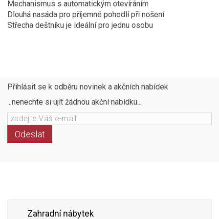
Mechanismus s automatickým otevíráním
Dlouhá nasáda pro příjemné pohodlí při nošení
Střecha deštníku je ideální pro jednu osobu
Přihlásit se k odběru novinek a akčních nabídek
...nenechte si ujít žádnou akční nabídku...
Odeslat
Následujte
Facebook
Instagram
Pinterest
YouTube
nás
Zahradní nábytek