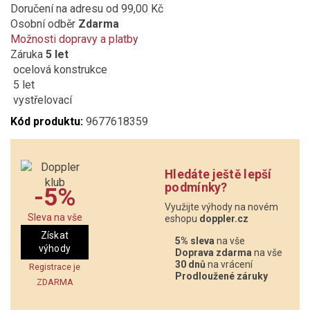
Doručení na adresu
od 99,00 Kč
Osobní odběr
Zdarma
Možnosti dopravy a platby
Záruka
5 let
ocelová konstrukce
5 let
vystřelovací
Kód produktu:
9677618359
Hledáte ještě lepší
podmínky?
-5%
Využijte výhody na novém
Sleva na vše
eshopu
doppler.cz
Získat
5% sleva
na vše
výhody
Doprava zdarma
na vše
30 dnů
na vrácení
Registrace je
Prodloužené záruky
ZDARMA