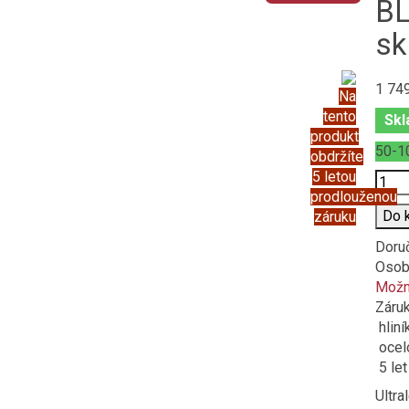
BL
sk
1 74
Na
tento
Skl
produkt
50-1
obdržíte
5 letou
Poče
prodlouženou
Do 
záruku
Doru
Osob
Možno
Záru
hliní
ocel
5 let
Ultra