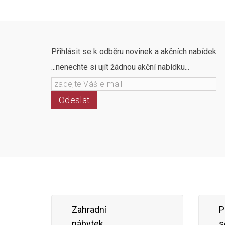
Přihlásit se k odběru novinek a akčních nabídek
...nenechte si ujít žádnou akční nabídku...
Odeslat
Zahradní
P
nábytek
s