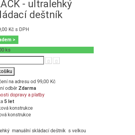
ACK - ultralehký
ládací deštník
9,00 Kč
s DPH
adem >
00
ks
t
košíku
čení na adresu
od 99,00 Kč
ní odběr
Zdarma
sti dopravy a platby
ka
5 let
ková konstrukce
ová konstrukce
lehký manuální skládací deštník s velkou