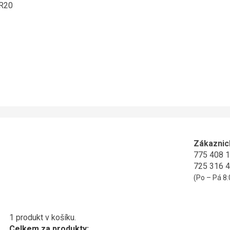
ER20
Zákaznic
775 408 
725 316 
(Po – Pá 8:
1 produkt v košíku.
Celkem za produkty: