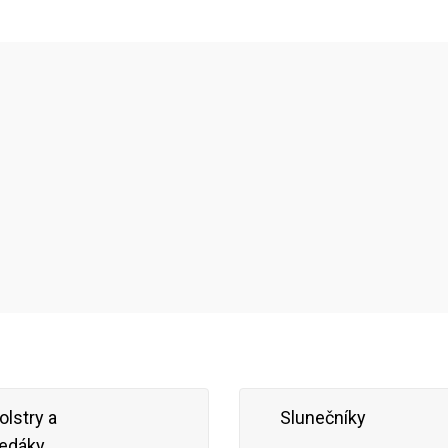
olstry a
Slunečníky
edáky