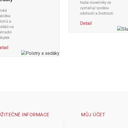
Naše slunečníky se
vyznačují vysokou
roká
odolností a životností.
abídka
lstrů a
Detail
edáků na
ahradní
bytek.
etail
UŽITEČNÉ INFORMACE
MŮJ ÚČET