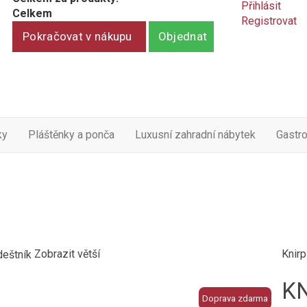
Přihlásit
Celkem
Registrovat
Pokračovat v nákupu
Objednat
ky
Pláštěnky a ponča
Luxusní zahradní nábytek
Gastr
Zobrazit větší
Knir
KN
Doprava zdarma