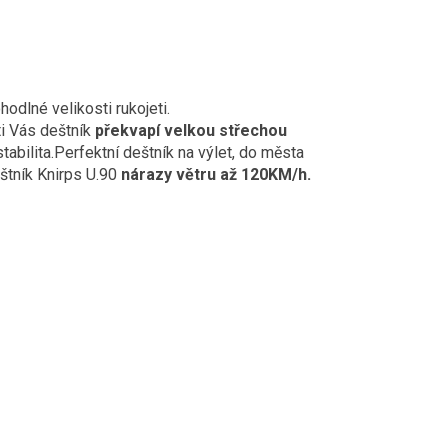
odlné velikosti rukojeti.
ti Vás deštník
překvapí velkou střechou
ilita.Perfektní deštník na výlet, do města
eštník Knirps U.90
nárazy větru až 120KM/h.