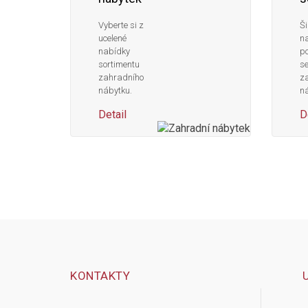
Vyberte si z
Ši
ucelené
n
nabídky
po
sortimentu
s
zahradního
z
nábytku.
ná
Detail
D
KONTAKTY