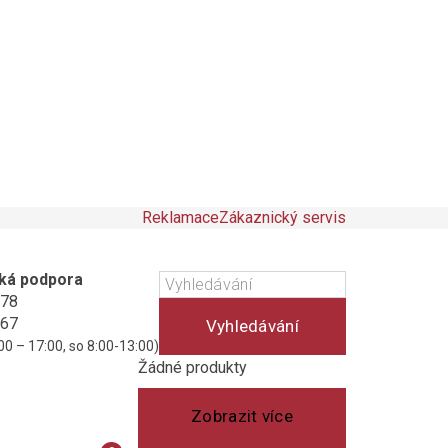
Reklamace
Zákaznický servis
ká podpora
178
467
Vyhledávání
00 – 17:00, so 8:00-13:00)
Košík
(prázdný)
Žádné produkty
Zobrazit více