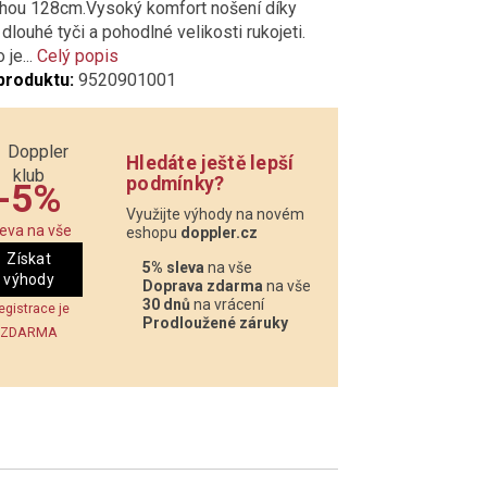
chou 128cm.Vysoký komfort nošení díky
 dlouhé tyči a pohodlné velikosti rukojeti.
 je...
Celý popis
produktu:
9520901001
Hledáte ještě lepší
podmínky?
-5%
Využijte výhody na novém
leva na vše
eshopu
doppler.cz
Získat
5% sleva
na vše
výhody
Doprava zdarma
na vše
30 dnů
na vrácení
egistrace je
Prodloužené záruky
ZDARMA