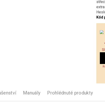
stře
extra
Heslo
Kód 
S
R
ušenství
Manuály
Prohlédnuté produkty