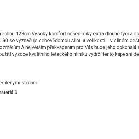
řechou 128cm.Vysoký komfort nošení díky extra dlouhé tyči a poh
 U.90 se vyznačuje sebevědomou silou a velikosti. I v silném deš
změrům.A největším překvapením pro Vás bude jeho dokonalá stab
oužití vysoce kvalitního leteckého hliníku vydrží tento kapesní d
zesílenými stěnami
ateriálů