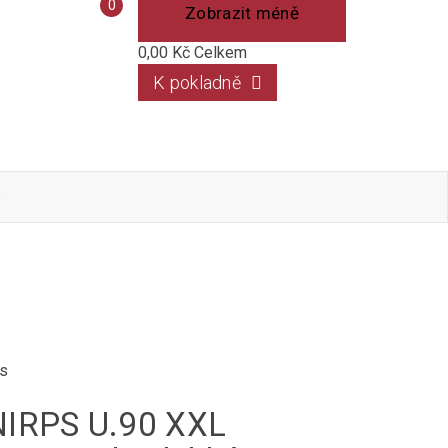
Porovnání
0
Zobrazit méně
produktů
0,00 Kč
Celkem
K pokladně
o
ps
IRPS U.90 XXL