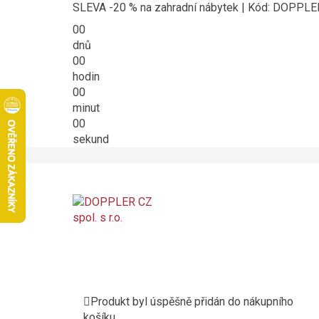
SLEVA -20 % na zahradní nábytek | Kód: DOPPL
00
dnů
00
hodin
00
minut
00
sekund
Produkt byl úspěšně přidán do nákupního
košíku