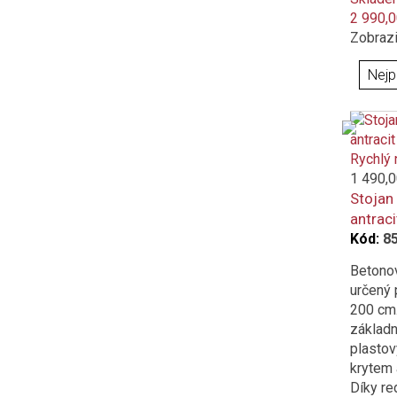
2 990,0
Zobrazi
Rychlý 
1 490,0
Stojan
antraci
Kód:
8
Betonov
určený 
200 cm
základn
plasto
krytem 
Díky r