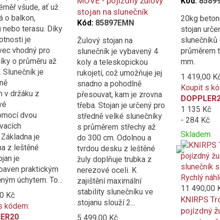
MOVE - pojízdný žulový
Kód:
8589
téměř všude, ať už
stojan na slunečník
á o balkon,
20kg beton
Kód:
85897EMN
 nebo terasu. Díky
stojan urče
tnosti je
slunečníků
Žulový stojan na
vec vhodný pro
průměrem t
slunečník je vybavený 4
íky o průměru až
mm.
koly a teleskopickou
 Slunečník je
rukojetí, což umožňuje jej
1 419,00 K
ně
snadno a pohodlně
Koupit s k
 v držáku z
přesouvat, kam je zrovna
DOPPLER
vé
třeba. Stojan je určený pro
1 135 Kč
omocí dvou
středně velké slunečníky
- 284 Kč
vacích
s průměrem střechy až
Skladem
 Základna je
do 300 cm. Odolnou a
Přidat
Product
a z leštěné
tvrdou desku z leštěné
k
is
ojan je
žuly doplňuje trubka z
porovnání
added
baven praktickým
nerezové oceli. K
to
Rychlý náh
ným úchytem. To...
zajištění maximální
compare
11 490,00 
stability slunečníku ve
0 Kč
KNIRPS Tro
stojanu slouží 2...
s kódem:
pojízdný ž
ER20
5 499,00 Kč