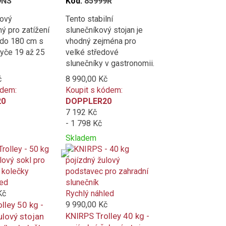
9NS
Kód:
85999R
ový
Tento stabilní
ný pro zatížení
slunečníkový stojan je
 do 180 cm s
vhodný zejména pro
yče 19 až 25
velké středové
slunečníky v gastronomii.
č
8 990,00 Kč
ódem:
Koupit s kódem:
20
DOPPLER20
7 192 Kč
- 1 798 Kč
Skladem
Přidat
Product
k
is
porovnání
added
to
led
compare
Kč
Rychlý náhled
lley 50 kg -
9 990,00 Kč
KNIRPS Trolley 40 kg -
ulový stojan