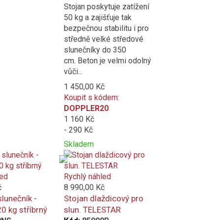
Stojan poskytuje zatížení
50 kg a zajišťuje tak
bezpečnou stabilitu i pro
středně velké středové
slunečníky do 350
cm. Beton je velmi odolný
vůči...
1 450,00 Kč
Koupit s kódem:
DOPPLER20
1 160 Kč
- 290 Kč
Skladem
Přidat
Product
k
is
porovnání
added
led
Rychlý náhled
to
č
8 990,00 Kč
compare
slunečník -
Stojan dlaždicový pro
0 kg stříbrný
slun. TELESTAR