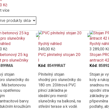
0 Kč
t více
náhled
Rychlý náhled
Rychlý náh
0 Kč
349,00 Kč
3 289,00 K
 betonový 25 kg
PVC plnitelný stojan 20
Stojan PRO
t pro slunečníky
l
antracit 4
5899MA
Kód:
85499RAT
Kód:
8589
ý stojan
Plnitelný stojan
Stojan je 
pro slunečníky do
vhodný pro slunečníky do
koly a rukoj
. Má betonovou
180 cm. 20litrová PVC
snadnou ma
u opatřenou
plnicí základna je
spodní str
vým
ideální pro menší
základny je
antracitové barvy.
slunečníky na balkoně, na
připevněna
edukčním kroužkům
střešní terase a k vodě.
podlahy, ab