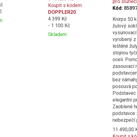
pro sluneč
Kč
Koupit s kódem:
Kód:
8589
č
DOPPLER20
4 399 Kč
Knirps 50 k
m
- 1 100 Kč
žulový sokl
t
vysunovací 
Skladem
vyrobený z 
ní
Přidat
Product
leštěné žul
k
is
stojnou tyč
e
porovnání
added
oceli. Pomo
to
zasouvací r
compare
podstavce
bez námahy
posouvá po
Podstavec 
elegantní p
Zaoblené h
podstavce 
nebezpečí p
11 490,00 
Koupit s k