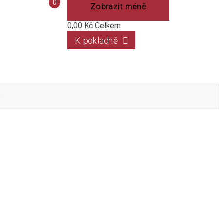
Porovnání
0
Zobrazit méně
produktů
0,00 Kč
Celkem
K pokladně
o