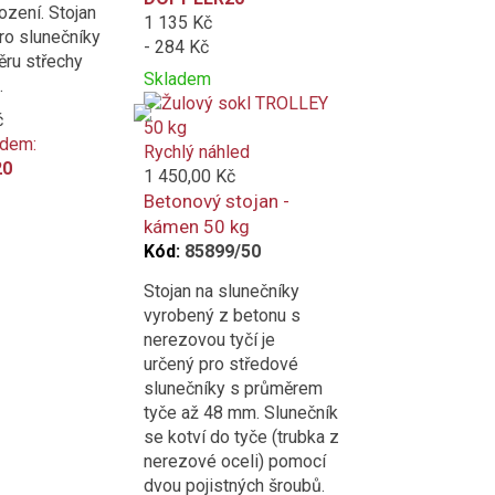
ození. Stojan
1 135 Kč
ro slunečníky
- 284 Kč
ěru střechy
Skladem
.
Přidat
Product
č
k
is
ódem:
porovnání
added
Rychlý náhled
20
to
1 450,00 Kč
compare
Betonový stojan -
kámen 50 kg
Kód:
85899/50
Stojan na slunečníky
vyrobený z betonu s
nerezovou tyčí je
určený pro středové
slunečníky s průměrem
tyče až 48 mm. Slunečník
se kotví do tyče (trubka z
nerezové oceli) pomocí
dvou pojistných šroubů.