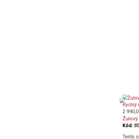
Rychlý 
2 990,0
Žulový
Kód:
8
Tento s