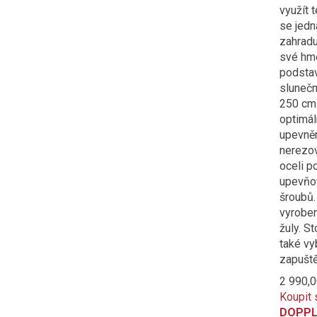
využít 
se jedn
zahradu
své hmo
podsta
slunečn
250 cm.
optimál
upevněn
nerezo
oceli p
upevňo
šroubů.
vyroben
žuly. St
také vy
zapuště
2 990,0
Koupit 
DOPPL