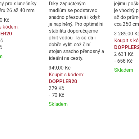
ný pro slunečníky
Díky zapuštěným
jejímu pošk
ru 26 až 40 mm.
madlům se podstavec
je vhodný p
snadno přesouvá i když
až do prům
0 Kč
je naplněný. Pro optimální
cca 250 cm
s kódem:
stabilitu doporučujeme
ER20
3 289,00 K
plnit vodou. Ta se dá i
Kč
Koupit s k
dobře vylít, což činí
č
DOPPLER
stojan snadno přenosný a
2 631 Kč
m
ideální na cesty.
- 658 Kč
t
349,00 Kč
Skladem
Koupit s kódem:
ní
Přidat
Product
DOPPLER20
k
is
279 Kč
e
porovnání
added
- 70 Kč
to
compare
Skladem
Přidat
Product
k
is
porovnání
added
to
compare