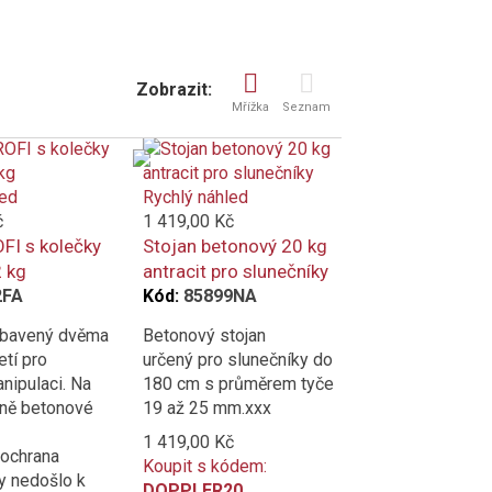
Zobrazit:
Mřížka
Seznam
led
Rychlý náhled
č
1 419,00 Kč
FI s kolečky
Stojan betonový 20 kg
2 kg
antracit pro slunečníky
2FA
Kód:
85899NA
vybavený dvěma
Betonový stojan
etí pro
určený pro slunečníky do
nipulaci. Na
180 cm s průměrem tyče
aně betonové
19 až 25 mm.xxx
1 419,00 Kč
 ochrana
Koupit s kódem:
y nedošlo k
DOPPLER20