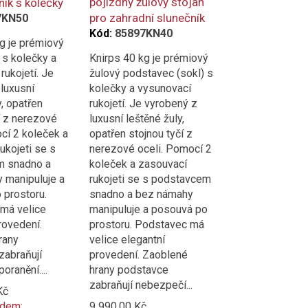
pojízdný žulový stojan
ník s kolečky
pro zahradní slunečník
7KN50
Kód:
85897KN40
g je prémiový
 s kolečky a
Knirps 40 kg je prémiový
rukojetí. Je
žulový podstavec (sokl) s
luxusní
kolečky a vysunovací
y, opatřen
rukojetí. Je vyrobený z
í z nerezové
luxusní leštěné žuly,
cí 2 koleček a
opatřen stojnou tyčí z
ukojeti se s
nerezové oceli. Pomocí 2
m snadno a
koleček a zasouvací
 manipuluje a
rukojeti se s podstavcem
 prostoru.
snadno a bez námahy
má velice
manipuluje a posouvá po
rovedení.
prostoru. Podstavec má
rany
velice elegantní
zabraňují
provedení. Zaoblené
oranění....
hrany podstavce
zabraňují nebezpečí...
Kč
ódem:
9 990,00 Kč