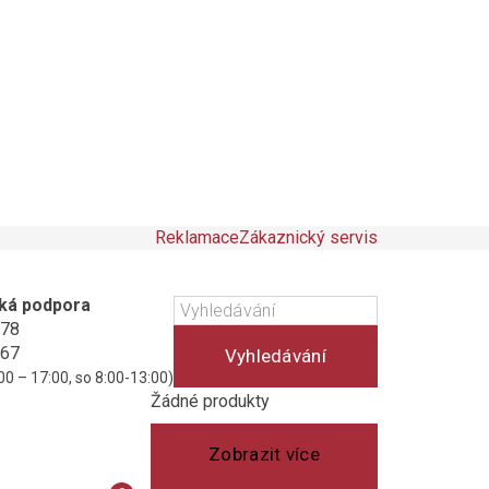
Reklamace
Zákaznický servis
ká podpora
178
467
Vyhledávání
00 – 17:00, so 8:00-13:00)
Košík
(prázdný)
Žádné produkty
Zobrazit více