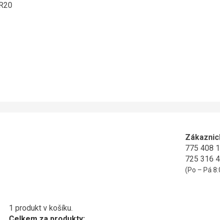
ER20
Zákaznic
775 408 
725 316 
(Po – Pá 8:
1 produkt v košíku.
Celkem za produkty: