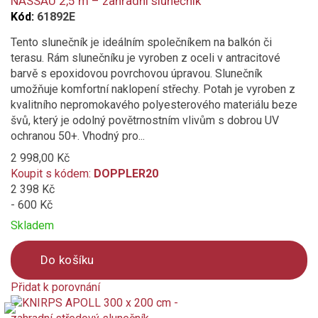
NASSAU 2,5 m – zahradní slunečník
Kód:
61892E
Tento slunečník je ideálním společníkem na balkón či
terasu. Rám slunečníku je vyroben z oceli v antracitové
barvě s epoxidovou povrchovou úpravou. Slunečník
umožňuje komfortní naklopení střechy. Potah je vyroben z
kvalitního nepromokavého polyesterového materiálu beze
švů, který je odolný povětrnostním vlivům s dobrou UV
ochranou 50+. Vhodný pro...
2 998,00 Kč
Koupit s kódem:
DOPPLER20
2 398 Kč
- 600 Kč
Skladem
Do košíku
Přidat k porovnání
Product
is