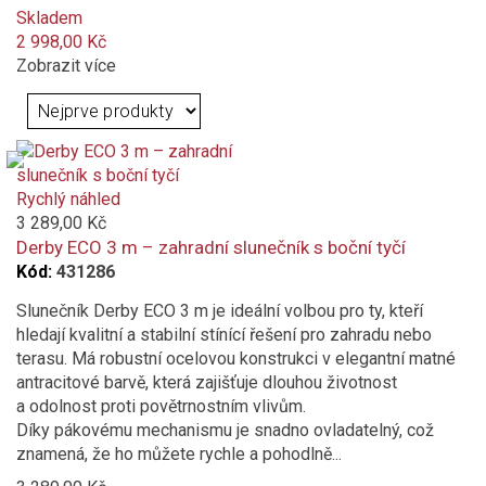
přírodní (slonovinová kost)
Skladem
2 998,00 Kč
bordó (vínová)
Zobrazit více
hnědá
modrá
Rychlý náhled
přírodní
3 289,00 Kč
Derby ECO 3 m – zahradní slunečník s boční tyčí
Kód:
431286
tmavě šedá
Slunečník Derby ECO 3 m je ideální volbou pro ty, kteří
světle šedá
hledají kvalitní a stabilní stínící řešení pro zahradu nebo
terasu. Má robustní ocelovou konstrukci v elegantní matné
písková
antracitové barvě, která zajišťuje dlouhou životnost
a odolnost proti povětrnostním vlivům.
Díky pákovému mechanismu je snadno ovladatelný, což
černá
znamená, že ho můžete rychle a pohodlně...
petrolejová