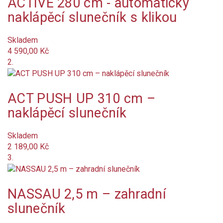
ACTIVE 280 cm - automatický
naklápěcí slunečník s klikou
Není skladem
Značka
Skladem
4 590,00 Kč
Barva
2.
Olivová
ACT PUSH UP 310 cm –
antracit
naklápěcí slunečník
žlutá
Skladem
2 189,00 Kč
zelená
3.
červená
NASSAU 2,5 m – zahradní
terakota (cihlová)
slunečník