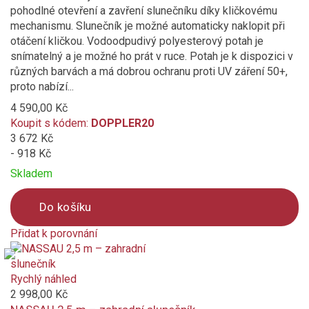
pohodlné otevření a zavření slunečníku díky kličkovému
mechanismu. Slunečník je možné automaticky naklopit při
otáčení kličkou. Vodoodpudivý polyesterový potah je
snímatelný a je možné ho prát v ruce. Potah je k dispozici v
různých barvách a má dobrou ochranu proti UV záření 50+,
proto nabízí...
4 590,00 Kč
Koupit s kódem:
DOPPLER20
3 672 Kč
- 918 Kč
Skladem
Do košíku
Přidat k porovnání
Product
is
added
Rychlý náhled
to
2 998,00 Kč
compare