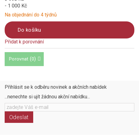
- 1 000 Kč
Na objednání do 4 týdnů
Do košíku
Přidat k porovnání
Product
is
(
)
Porovnat
0
added
to
compare
Přihlásit se k odběru novinek a akčních nabídek
...nenechte si ujít žádnou akční nabídku...
Odeslat
Následujte
Facebook
Instagram
Pinterest
YouTube
nás