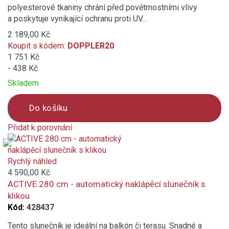
polyesterové tkaniny chrání před povětrnostními vlivy
Výškově nastavitelný
a poskytuje vynikající ochranu proti UV...
2 189,00 Kč
Koupit s kódem:
DOPPLER20
1 751 Kč
- 438 Kč
Skladem
Do košíku
Přidat k porovnání
Product
is
added
Rychlý náhled
to
4 590,00 Kč
compare
ACTIVE 280 cm - automatický naklápěcí slunečník s
klikou
Kód:
428437
Tento slunečník je ideální na balkón či terasu. Snadné a