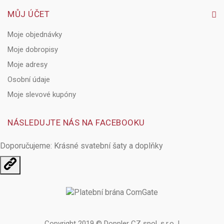
MŮJ ÚČET
Moje objednávky
Moje dobropisy
Moje adresy
Osobní údaje
Moje slevové kupóny
NÁSLEDUJTE NÁS NA FACEBOOKU
Doporučujeme: Krásné
svatební šaty
a doplňky
Otevřit
užitečné
odkazy
Copyright 2019 © Doppler CZ spol. s.r.o. |