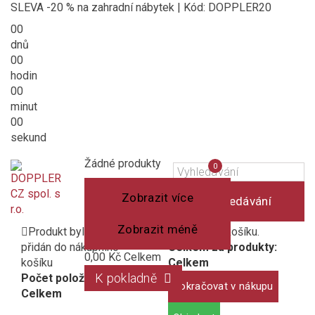
SLEVA -20 % na zahradní nábytek | Kód: DOPPLER20
00
dnů
00
hodin
00
minut
00
sekund
Košík
(prázdný)
Porovnání
Žádné produkty
0
produktů
Zobrazit více
Vyhledávání
Zobrazit méně
Produkt byl úspěšně
1 produkt v košíku.
přidán do nákupního
Celkem za produkty:
0,00 Kč
Celkem
košíku
Celkem
K pokladně
Počet položek:
Pokračovat v nákupu
Celkem