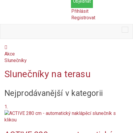
Objednat
Přihlásit
Registrovat
Tog
nav
Akce
Slunečníky
Slunečníky na terasu
Cena
Nejprodávanější v kategorii
Kč
Kč
Dostupnost
1.
Skladem
Na objednání