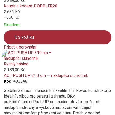
3 289,00 Kč
Koupit s kódem:
DOPPLER20
Vlastnosti a funkce
2 631 Kč
- 658 Kč
Automatické otevírání klikou
Skladem
Impregnace proti skvrnám a špíně
Do košíku
Naklápěcí
Přidat k porovnání
Product
Odolný povětrnostním vlivům
is
added
Rychlý náhled
to
2 189,00 Kč
Otočný kolem osy
compare
ACT PUSH UP 310 cm – naklápěcí slunečník
Kód:
433546
S volánem
Stabilní zahradní slunečník s kvalitní hliníkovou konstrukcí je
Snímatelný/ručně pratelný potah slunečníku
ideální volbou pro terasu i zahradu. Díky
praktické funkci Push UP se snadno otevírá, možnost
naklápění střechy a výškové nastavení vám zajistí
Vhodné pro Gastro
maximální komfort při sezení ve stínu. Potah z odolné