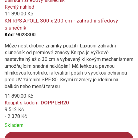
added
Rychlý náhled
to
11 890,00 Kč
compare
KNIRPS APOLL 300 x 200 cm - zahradní středový
slunečník
Kód:
9023300
Může nést drobné známky použití. Luxusní zahradní
slunečník od prémiové značky Knirps je výškově
nastavitelný až o 30 cm a vybavený klikovým mechanismem
umožňujícím snadné naklápění. Má lehkou a pevnou
hliníkovou konstrukci a kvalitní potah s vysokou ochranou
před UV zářením SPF 80. Svými rozměry je ideální na
balkón nebo menší terasu.
11 890,00 Kč
Koupit s kódem:
DOPPLER20
9 512 Kč
- 2 378 Kč
Skladem