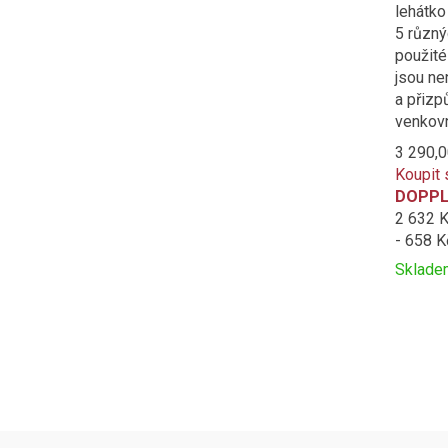
lehátko
5 různý
použité
jsou ne
a přizp
venkovn
3 290,0
Koupit 
DOPPL
2 632 
- 658 K
Sklade
Přidat
Produc
k
is
porovná
added
to
compar