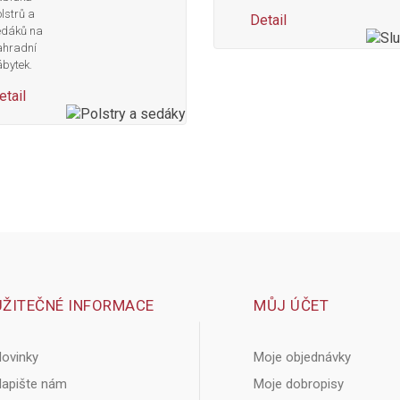
lstrů a
Detail
edáků na
ahradní
bytek.
etail
UŽITEČNÉ INFORMACE
MŮJ ÚČET
ovinky
Moje objednávky
apište nám
Moje dobropisy