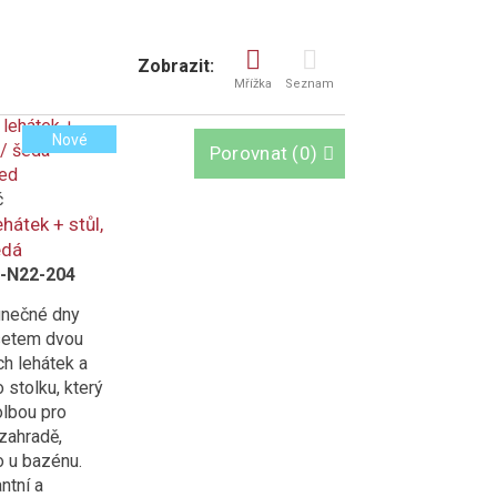
Zobrazit:
Mřížka
Seznam
Nové
Porovnat
(
0
)
led
č
hátek + stůl,
edá
-N22-204
lunečné dny
setem dvou
h lehátek a
 stolku, který
olbou pro
 zahradě,
o u bazénu.
ntní a