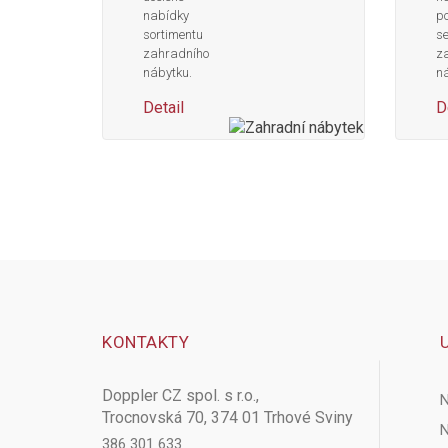
nabídky
po
sortimentu
s
zahradního
z
nábytku.
ná
Detail
D
KONTAKTY
Doppler CZ spol. s r.o.,
N
Trocnovská 70, 374 01 Trhové Sviny
N
386 301 633