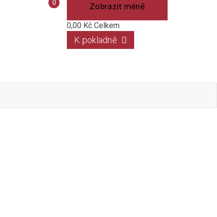
Porovnání
0
Zobrazit méně
produktů
0,00 Kč
Celkem
K pokladně
o