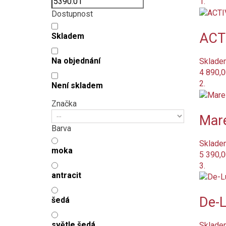
1.
Dostupnost
ACTI
Skladem
Na objednání
Sklade
4 890,0
2.
Není skladem
Značka
Mare
Barva
Sklade
moka
5 390,0
3.
antracit
De-L
šedá
světle šedá
Sklade