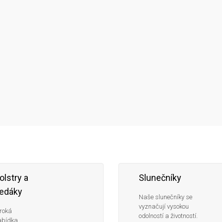
compare
olstry a
Slunečníky
edáky
Naše slunečníky se
vyznačují vysokou
roká
odolností a životností.
abídka