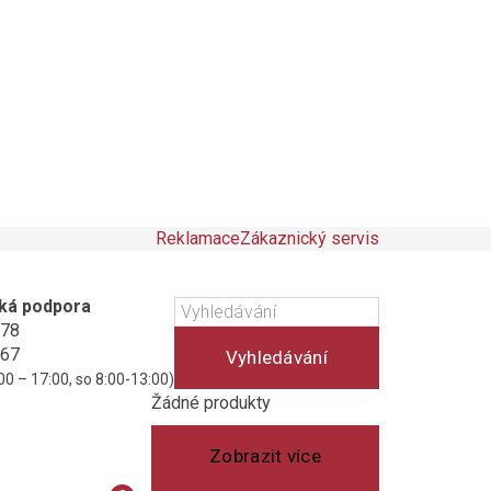
Reklamace
Zákaznický servis
ká podpora
178
467
Vyhledávání
00 – 17:00, so 8:00-13:00)
Košík
(prázdný)
Žádné produkty
Zobrazit více