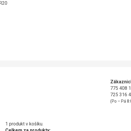
ER20
Zákaznic
775 408 
725 316 
(Po – Pá 8:
1 produkt v košíku.
Celkem za produkty: