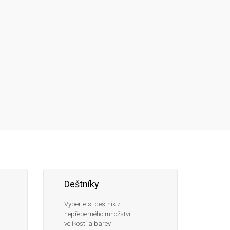
Následujte
Facebook
Instagram
Pinterest
YouTube
nás
Deštníky
Vyberte si deštník z
nepřeberného množství
velikostí a barev.