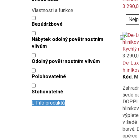
3 290,0
Vlastnosti a funkce
Bezúdržbové
Nábytek odolný povětrnostním
vlivům
Rychlý 
3 290,0
Odolný povětrnostním vlivům
De-Lux
hliníko
Polohovatelné
Kód:
M
Zahradn
Stohovatelné
šedé o
DOPPLE
Filtr produktů
hliníko
výplete
v šedé
barvě. 
opěrce 