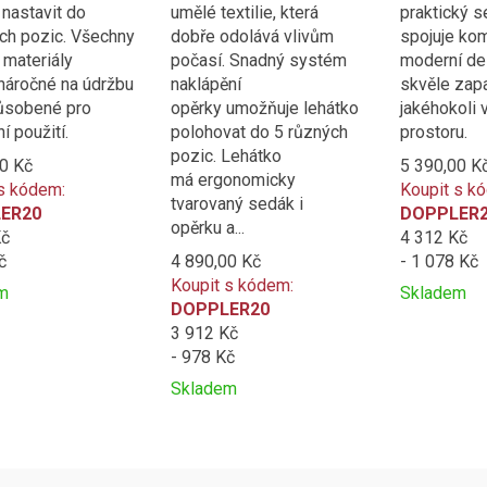
 nastavit do
umělé textilie, která
praktický s
ch pozic. Všechny
dobře odolává vlivům
spojuje kom
 materiály
počasí. Snadný systém
moderní des
náročné na údržbu
naklápění
skvěle zap
ůsobené pro
opěrky umožňuje lehátko
jakéhokoli 
í použití.
polohovat do 5 různých
prostoru.
pozic. Lehátko
0 Kč
5 390,00 K
má ergonomicky
s kódem:
Koupit s k
tvarovaný sedák i
ER20
DOPPLER
opěrku a...
Kč
4 312 Kč
č
4 890,00 Kč
- 1 078 Kč
Koupit s kódem:
m
Skladem
DOPPLER20
t
Přidat
Product
3 912 Kč
k
is
- 978 Kč
ní
porovnání
added
to
Skladem
e
Přidat
Product
compare
k
is
porovnání
added
to