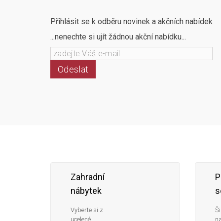
Přihlásit se k odběru novinek a akčních nabídek
...nenechte si ujít žádnou akční nabídku...
Odeslat
Zahradní
P
nábytek
s
Vyberte si z
Ši
ucelené
n