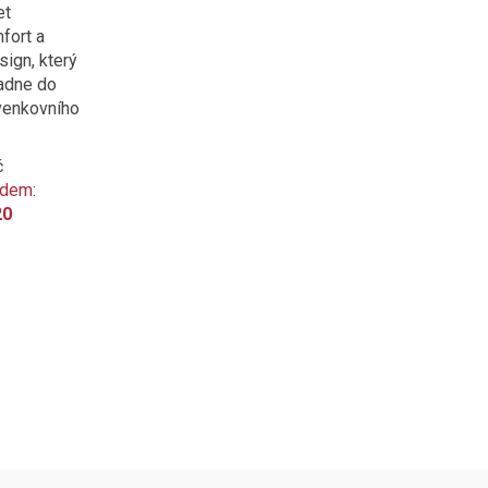
et
fort a
ign, který
adne do
venkovního
č
ódem:
20