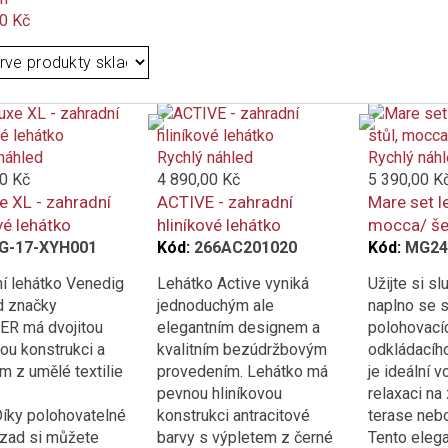
0 Kč
náhled
Rychlý náhled
Rychlý náh
0 Kč
4 890,00 Kč
5 390,00 K
e XL - zahradní
ACTIVE - zahradní
Mare set le
vé lehátko
hliníkové lehátko
mocca/ š
G-17-XYH001
Kód:
266AC201020
Kód:
MG24
í lehátko Venedig
Lehátko Active vyniká
Užijte si s
d značky
jednoduchým ale
naplno se 
R má dvojitou
elegantním designem a
polohovacíc
vou konstrukci a
kvalitním bezúdržbovým
odkládacího
m z umělé textilie
provedením. Lehátko má
je ideální v
pevnou hliníkovou
relaxaci na
Díky polohovatelné
konstrukci antracitové
terase neb
zad si můžete
barvy s výpletem z černé
Tento elega