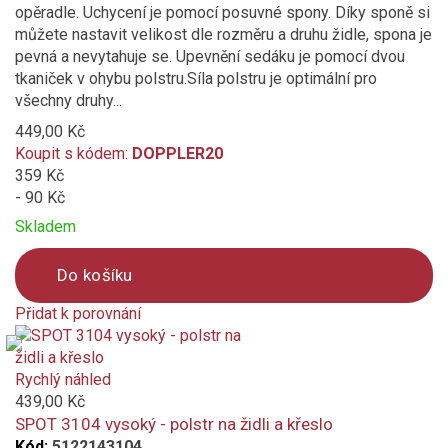
opěradle. Uchycení je pomocí posuvné spony. Díky sponě si
můžete nastavit velikost dle rozměru a druhu židle, spona je
pevná a nevytahuje se. Upevnění sedáku je pomocí dvou
tkaniček v ohybu polstru.Síla polstru je optimální pro
všechny druhy...
449,00 Kč
Koupit s kódem:
DOPPLER20
359 Kč
- 90 Kč
Skladem
Do košíku
Přidat k porovnání
Product
is
added
Rychlý náhled
to
439,00 Kč
compare
SPOT 3104 vysoký - polstr na židli a křeslo
Kód:
5122143104