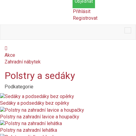
Objednat
Přihlásit
Registrovat
Tog
nav
Akce
Zahradní nábytek
Polstry a sedáky
Podkategorie
Cena
Kč
Kč
Dostupnost
Sedáky a podsedáky bez opěrky
Skladem
Polstry na zahradní lavice a houpačky
Polstry na zahradní lehátka
Na objednání