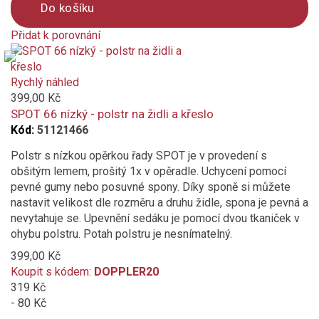
Do košíku
Přidat k porovnání
Product
is
added
Rychlý náhled
to
399,00 Kč
compare
SPOT 66 nízký - polstr na židli a křeslo
Kód:
51121466
Polstr s nízkou opěrkou řady SPOT je v provedení s
obšitým lemem, prošitý 1x v opěradle. Uchycení pomocí
pevné gumy nebo posuvné spony. Díky sponě si můžete
nastavit velikost dle rozměru a druhu židle, spona je pevná a
nevytahuje se. Upevnění sedáku je pomocí dvou tkaniček v
ohybu polstru. Potah polstru je nesnímatelný.
399,00 Kč
Koupit s kódem:
DOPPLER20
319 Kč
- 80 Kč