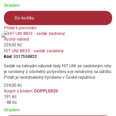
Skladem
Do košíku
Přidat k porovnání
Product
is
Rychlý náhled
added
239,00 Kč
to
HIT UNI 8833 - sedák zaoblený
compare
Kód:
5317558833
Sedák na zahradní nábytek řady HIT UNI se zaobleným rohy
je vyrobený z odolného polyesteru a je nenáročný na údržbu.
Potah je nesnímatelný.Vyrobeno v České republice.
239,00 Kč
Koupit s kódem:
DOPPLER20
191 Kč
- 48 Kč
Skladem