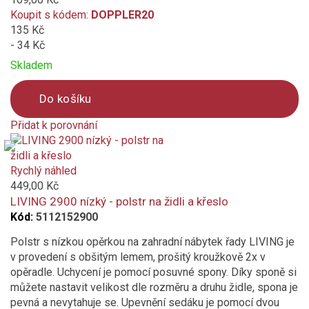
Koupit s kódem:
DOPPLER20
135 Kč
- 34 Kč
Skladem
Do košíku
Přidat k porovnání
Product
is
added
Rychlý náhled
to
449,00 Kč
compare
LIVING 2900 nízký - polstr na židli a křeslo
Kód:
5112152900
Polstr s nízkou opěrkou na zahradní nábytek řady LIVING je
v provedení s obšitým lemem, prošitý kroužkově 2x v
opěradle. Uchycení je pomocí posuvné spony. Díky sponě si
můžete nastavit velikost dle rozměru a druhu židle, spona je
pevná a nevytahuje se. Upevnění sedáku je pomocí dvou