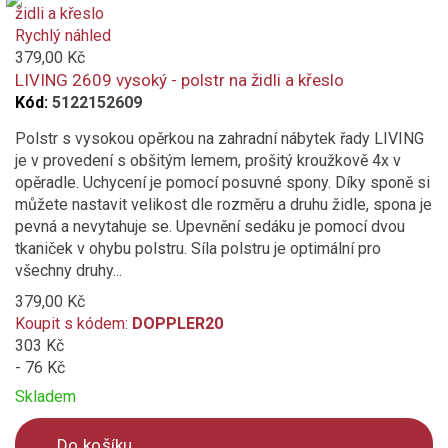
is
added
Rychlý náhled
to
379,00 Kč
compare
LIVING 2609 vysoký - polstr na židli a křeslo
Kód:
5122152609
Polstr s vysokou opěrkou na zahradní nábytek řady LIVING
je v provedení s obšitým lemem, prošitý kroužkově 4x v
opěradle. Uchycení je pomocí posuvné spony. Díky sponě si
můžete nastavit velikost dle rozměru a druhu židle, spona je
pevná a nevytahuje se. Upevnění sedáku je pomocí dvou
tkaniček v ohybu polstru. Síla polstru je optimální pro
všechny druhy...
379,00 Kč
Koupit s kódem:
DOPPLER20
303 Kč
- 76 Kč
Skladem
Do košíku