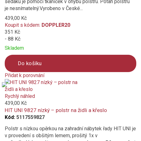
sedáku je pomocí tkaniček v ohybu polstru. Potah polstru
je nesnímatelný.Vyrobeno v České...
439,00 Kč
Koupit s kódem:
DOPPLER20
351 Kč
- 88 Kč
Skladem
Do košíku
Přidat k porovnání
Product
is
added
Rychlý náhled
to
439,00 Kč
compare
HIT UNI 9827 nízký – polstr na židli a křeslo
Kód:
5117559827
Polstr s nízkou opěrkou na zahradní nábytek řady HIT UNI je
v provedení s obšitým lemem, prošitý 1x v