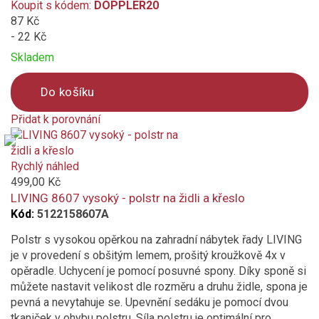
Koupit s kódem:
DOPPLER20
87 Kč
- 22 Kč
Skladem
Do košíku
Přidat k porovnání
Product
is
added
Rychlý náhled
to
499,00 Kč
compare
LIVING 8607 vysoký - polstr na židli a křeslo
Kód:
5122158607A
Polstr s vysokou opěrkou na zahradní nábytek řady LIVING
je v provedení s obšitým lemem, prošitý kroužkově 4x v
opěradle. Uchycení je pomocí posuvné spony. Díky sponě si
můžete nastavit velikost dle rozměru a druhu židle, spona je
pevná a nevytahuje se. Upevnění sedáku je pomocí dvou
tkaniček v ohybu polstru. Síla polstru je optimální pro