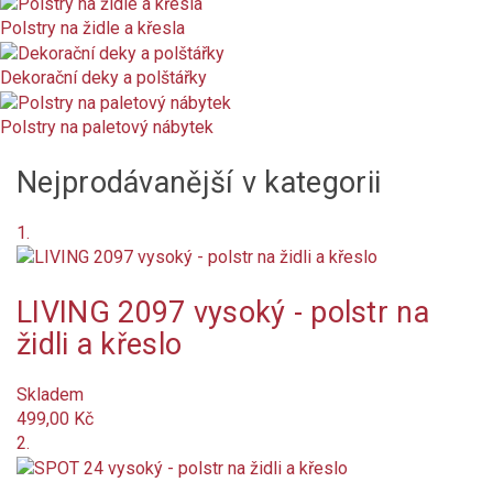
Polstry na židle a křesla
Není skladem
Značka
Dekorační deky a polštářky
Polstry na paletový nábytek
Barva
Nejprodávanější v kategorii
Olivová
světle zelená
1.
tmavě hnědá
LIVING 2097 vysoký - polstr na
antracit
židli a křeslo
béžová
Skladem
499,00 Kč
2.
oranžová tmavá