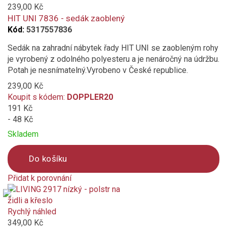
239,00 Kč
HIT UNI 7836 - sedák zaoblený
modrá
Kód:
5317557836
Sedák na zahradní nábytek řady HIT UNI se zaobleným rohy
vínová
je vyrobený z odolného polyesteru a je nenáročný na údržbu.
Potah je nesnímatelný.Vyrobeno v České republice.
přírodní
239,00 Kč
Koupit s kódem:
DOPPLER20
růžová
191 Kč
- 48 Kč
hořčicová
Skladem
světle šedá
Do košíku
stříbrnošedá
Přidat k porovnání
Product
petrolejová
is
added
Rychlý náhled
Vlastnosti a funkce
to
349,00 Kč