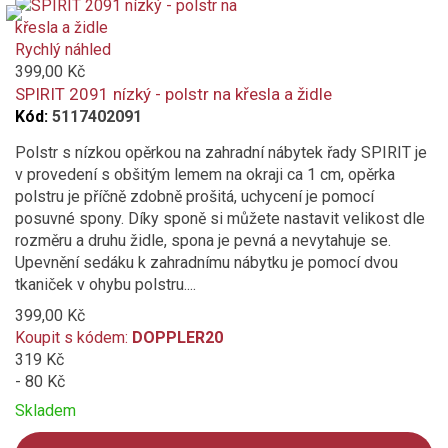
Product
is
added
Rychlý náhled
to
399,00 Kč
compare
SPIRIT 2091 nízký - polstr na křesla a židle
Kód:
5117402091
Polstr s nízkou opěrkou na zahradní nábytek řady SPIRIT je
v provedení s obšitým lemem na okraji ca 1 cm, opěrka
polstru je příčně zdobně prošitá, uchycení je pomocí
posuvné spony. Díky sponě si můžete nastavit velikost dle
rozměru a druhu židle, spona je pevná a nevytahuje se.
Upevnění sedáku k zahradnímu nábytku je pomocí dvou
tkaniček v ohybu polstru....
399,00 Kč
Koupit s kódem:
DOPPLER20
319 Kč
- 80 Kč
Skladem