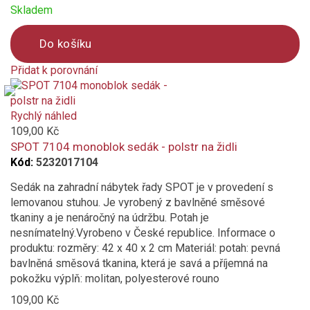
Skladem
Do košíku
Přidat k porovnání
Product
is
added
Rychlý náhled
to
109,00 Kč
compare
SPOT 7104 monoblok sedák - polstr na židli
Kód:
5232017104
Sedák na zahradní nábytek řady SPOT je v provedení s
lemovanou stuhou. Je vyrobený z bavlněné směsové
tkaniny a je nenáročný na údržbu. Potah je
nesnímatelný.Vyrobeno v České republice. Informace o
produktu: rozměry: 42 x 40 x 2 cm Materiál: potah: pevná
bavlněná směsová tkanina, která je savá a příjemná na
pokožku výplň: molitan, polyesterové rouno
109,00 Kč