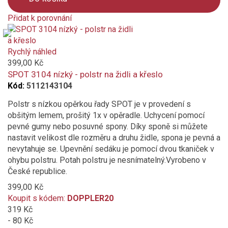
Přidat k porovnání
Product
is
added
Rychlý náhled
to
399,00 Kč
compare
SPOT 3104 nízký - polstr na židli a křeslo
Kód:
5112143104
Polstr s nízkou opěrkou řady SPOT je v provedení s
obšitým lemem, prošitý 1x v opěradle. Uchycení pomocí
pevné gumy nebo posuvné spony. Díky sponě si můžete
nastavit velikost dle rozměru a druhu židle, spona je pevná a
nevytahuje se. Upevnění sedáku je pomocí dvou tkaniček v
ohybu polstru. Potah polstru je nesnímatelný.Vyrobeno v
České republice.
399,00 Kč
Koupit s kódem:
DOPPLER20
319 Kč
- 80 Kč