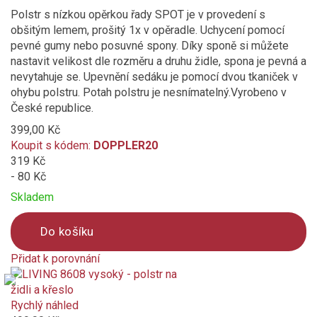
Polstr s nízkou opěrkou řady SPOT je v provedení s
obšitým lemem, prošitý 1x v opěradle. Uchycení pomocí
pevné gumy nebo posuvné spony. Díky sponě si můžete
nastavit velikost dle rozměru a druhu židle, spona je pevná a
nevytahuje se. Upevnění sedáku je pomocí dvou tkaniček v
ohybu polstru. Potah polstru je nesnímatelný.Vyrobeno v
České republice.
399,00 Kč
Koupit s kódem:
DOPPLER20
319 Kč
- 80 Kč
Skladem
Do košíku
Přidat k porovnání
Product
is
added
Rychlý náhled