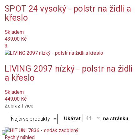
šedá
SPOT 24 vysoký - polstr na židli a
křeslo
žlutá
Skladem
zelená
439,00 Kč
3.
červená
terakota (cihlová)
LIVING 2097 nízký - polstr na židli
a křeslo
bordó (vínová)
Skladem
hnědá
449,00 Kč
Zobrazit více
vícebarevný
Ukázat
na stránku
bílá
Rychlý náhled
oranžová