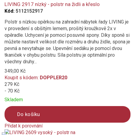
compare
LIVING 2917 nízký - polstr na židli a křeslo
Impregnace proti skvrnám a špíně
Kód:
5112152917
Provedení se zipem
Polstr s nízkou opěrkou na zahradní nábytek řady LIVING je
v provedení s obšitým lemem, prošitý kroužkově 2x v
opěradle. Uchycení je pomocí posuvné spony. Díky sponě si
Vhodné pro Gastro
můžete nastavit velikost dle rozměru a druhu židle, spona je
pevná a nevytahuje se. Upevnění sedáku je pomocí dvou
Vododpudivý potah
tkaniček v ohybu polstru. Síla polstru je optimální pro
všechny druhy...
349,00 Kč
Koupit s kódem:
DOPPLER20
279 Kč
- 70 Kč
Skladem
Do košíku
Přidat k porovnání
Product