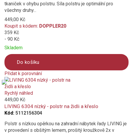
tkaniček v ohybu polstru. Síla polstru je optimální pro
všechny druhy...
449,00 Kč
Koupit s kódem:
DOPPLER20
359 Kč
- 90 Kč
Skladem
Do košíku
Přidat k porovnání
Product
is
added
Rychlý náhled
to
449,00 Kč
compare
LIVING 6304 nízký - polstr na židli a křeslo
Kód:
5112156304
Polstr s nízkou opěrkou na zahradní nábytek řady LIVING je
v provedení s obšitým lemem, prošitý kroužkově 2x v