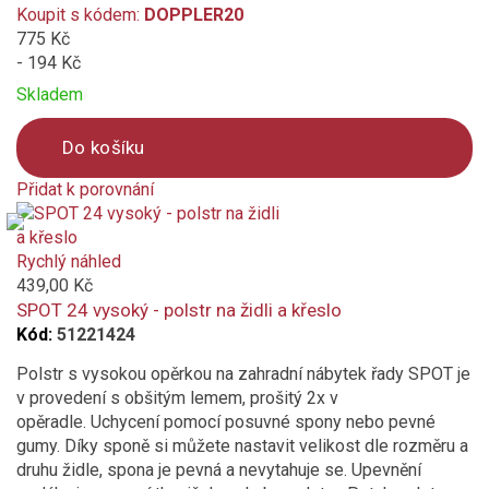
Koupit s kódem:
DOPPLER20
775 Kč
- 194 Kč
Skladem
Do košíku
Přidat k porovnání
Product
is
added
Rychlý náhled
to
439,00 Kč
compare
SPOT 24 vysoký - polstr na židli a křeslo
Kód:
51221424
Polstr s vysokou opěrkou na zahradní nábytek řady SPOT je
v provedení s obšitým lemem, prošitý 2x v
opěradle. Uchycení pomocí posuvné spony nebo pevné
gumy. Díky sponě si můžete nastavit velikost dle rozměru a
druhu židle, spona je pevná a nevytahuje se. Upevnění