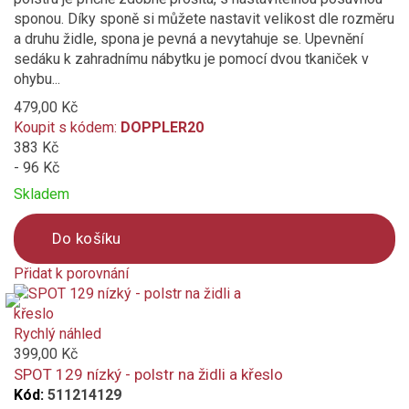
sponou. Díky sponě si můžete nastavit velikost dle rozměru
a druhu židle, spona je pevná a nevytahuje se. Upevnění
sedáku k zahradnímu nábytku je pomocí dvou tkaniček v
ohybu...
479,00 Kč
Koupit s kódem:
DOPPLER20
383 Kč
- 96 Kč
Skladem
Do košíku
Přidat k porovnání
Product
is
added
Rychlý náhled
to
399,00 Kč
compare
SPOT 129 nízký - polstr na židli a křeslo
Kód:
511214129