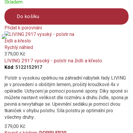
Skladem
Do košíku
Přidat k porovnání
Product
is
added
Rychlý náhled
to
379,00 Kč
compare
LIVING 2917 vysoký - polstr na židli a křeslo
Kód:
5122152917
Polstr s vysokou opěrkou na zahradní nábytek řady LIVING
je v provedení s obšitým lemem, prošitý kroužkově 4x v
opěradle. Uchycení je pomocí posuvné spony. Díky sponě si
můžete nastavit velikost dle rozměru a druhu židle, spona je
pevná a nevytahuje se. Upevnění sedáku je pomocí dvou
tkaniček v ohybu polstru. Síla polstru je optimální pro
všechny druhy...
379,00 Kč
Koupit s kódem:
DOPPLER20