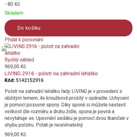
- 80 Kč
Skladem
Do košíku
Přidat k porovnání
Product
is
added
Rychlý náhled
to
969,00 Kč
compare
LIVING 2916 - polstr na zahradní lehátko
Kód:
5142152916
Polstr na zahradní lehátko řady LIVING je v provedení s
obšitým lemem, 4x kroužkově prošitý v opěradle. Uchycení
je pomocí posuvné spony. Díky sponě si můžete nastavit
velikost dle rozměru a druhu židle, spona je pevná a
nevytahuje se. Upevnění sedáku je pomocí dvou tkaniček v
ohybu polstru. Potah je nesnímatelný.
969,00 Kč