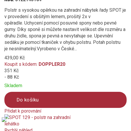
Polstr s vysokou opěrkou na zahradní nábytek řady SPOT je
v provedení s obšitým lemem, prošitý 2x v
opěradle. Uchycení pomocí posuvné spony nebo pevné
gumy. Díky sponě si můžete nastavit velikost dle rozměru a
druhu židle, spona je pevná a nevytahuje se. Upevnění
sedáku je pomocí tkaniček v ohybu polstru. Potah polstru
je nesnímatelný.Vyrobeno v České...
439,00 Kč
Koupit s kódem:
DOPPLER20
351 Kč
- 88 Kč
Skladem
Do košíku
Přidat k porovnání
Product
is
added
Rychlý náhled