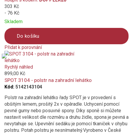
303 Kč
- 76 Kč
Skladem
Do košíku
Přidat k porovnání
Product
is
added
Rychlý náhled
to
899,00 Kč
compare
SPOT 3104 - polstr na zahradní lehátko
Kód:
5142143104
Polstr na zahradní lehátko řady SPOT je v provedení s
obšitým lemem, prošitý 2x v opěradle. Uchycení pomocí
pevné gumy nebo posuvné spony. Díky sponě si můžete
nastavit velikost dle rozměru a druhu židle, spona je pevná a
nevytahuje se. Upevnění sedáku je pomocí tkaniček v ohybu
polstru. Potah polstru je nesnímatelný.Vyrobeno v České