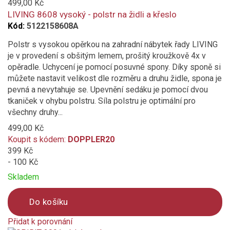
to
499,00 Kč
compare
LIVING 8608 vysoký - polstr na židli a křeslo
Kód:
5122158608A
Polstr s vysokou opěrkou na zahradní nábytek řady LIVING
je v provedení s obšitým lemem, prošitý kroužkově 4x v
opěradle. Uchycení je pomocí posuvné spony. Díky sponě si
můžete nastavit velikost dle rozměru a druhu židle, spona je
pevná a nevytahuje se. Upevnění sedáku je pomocí dvou
tkaniček v ohybu polstru. Síla polstru je optimální pro
všechny druhy...
499,00 Kč
Koupit s kódem:
DOPPLER20
399 Kč
- 100 Kč
Skladem
Do košíku
Přidat k porovnání