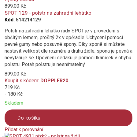
to
899,00 Kč
compare
SPOT 129 - polstr na zahradní lehátko
Kód:
514214129
Polstr na zahradní lehátko řady SPOT je v provedení s
obšitým lemem, prošitý 2x v opěradle. Uchycení pomocí
pevné gumy nebo posuvné spony. Díky sponě si můžete
nastavit velikost dle rozměru a druhu židle, spona je pevná a
nevytahuje se. Upevnění sedáku je pomocí tkaniček v ohybu
polstru. Potah polstru je nesnímatelný.
899,00 Kč
Koupit s kódem:
DOPPLER20
719 Kč
- 180 Kč
Skladem
Do košíku
Přidat k porovnání
Product