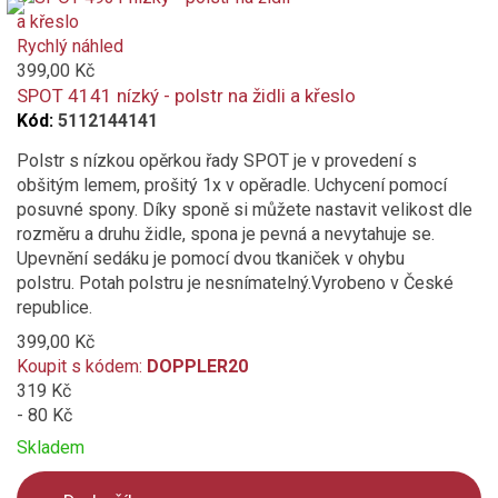
is
added
Rychlý náhled
to
399,00 Kč
compare
SPOT 4141 nízký - polstr na židli a křeslo
Kód:
5112144141
Polstr s nízkou opěrkou řady SPOT je v provedení s
obšitým lemem, prošitý 1x v opěradle. Uchycení pomocí
posuvné spony. Díky sponě si můžete nastavit velikost dle
rozměru a druhu židle, spona je pevná a nevytahuje se.
Upevnění sedáku je pomocí dvou tkaniček v ohybu
polstru. Potah polstru je nesnímatelný.Vyrobeno v České
republice.
399,00 Kč
Koupit s kódem:
DOPPLER20
319 Kč
- 80 Kč
Skladem