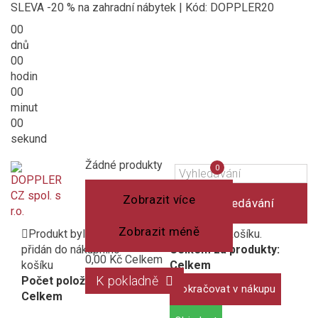
SLEVA -20 % na zahradní nábytek | Kód: DOPPLER20
00
dnů
00
hodin
00
minut
00
sekund
Košík
(prázdný)
Porovnání
Žádné produkty
0
produktů
Zobrazit více
Vyhledávání
Zobrazit méně
Produkt byl úspěšně
1 produkt v košíku.
přidán do nákupního
Celkem za produkty:
0,00 Kč
Celkem
košíku
Celkem
K pokladně
Počet položek:
Pokračovat v nákupu
Celkem