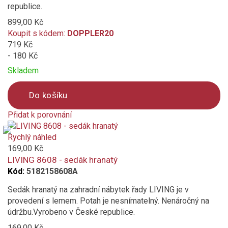
republice.
899,00 Kč
Koupit s kódem:
DOPPLER20
719 Kč
- 180 Kč
Skladem
Do košíku
Přidat k porovnání
Product
is
Rychlý náhled
added
169,00 Kč
to
LIVING 8608 - sedák hranatý
compare
Kód:
5182158608A
Sedák hranatý na zahradní nábytek řady LIVING je v
provedení s lemem. Potah je nesnímatelný. Nenáročný na
údržbu.Vyrobeno v České republice.
169,00 Kč