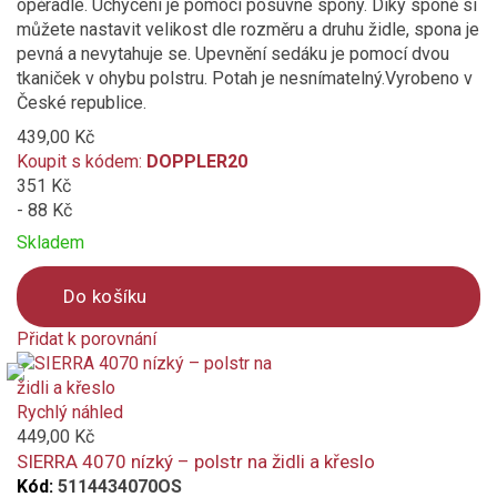
opěradle. Uchycení je pomocí posuvné spony. Díky sponě si
můžete nastavit velikost dle rozměru a druhu židle, spona je
pevná a nevytahuje se. Upevnění sedáku je pomocí dvou
tkaniček v ohybu polstru. Potah je nesnímatelný.Vyrobeno v
České republice.
439,00 Kč
Koupit s kódem:
DOPPLER20
351 Kč
- 88 Kč
Skladem
Do košíku
Přidat k porovnání
Product
is
added
Rychlý náhled
to
449,00 Kč
compare
SIERRA 4070 nízký – polstr na židli a křeslo
Kód:
5114434070OS