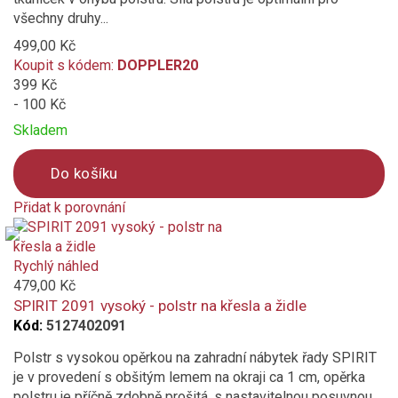
všechny druhy...
499,00 Kč
Koupit s kódem:
DOPPLER20
399 Kč
- 100 Kč
Skladem
Do košíku
Přidat k porovnání
Product
is
added
Rychlý náhled
to
479,00 Kč
compare
SPIRIT 2091 vysoký - polstr na křesla a židle
Kód:
5127402091
Polstr s vysokou opěrkou na zahradní nábytek řady SPIRIT
je v provedení s obšitým lemem na okraji ca 1 cm, opěrka
polstru je příčně zdobně prošitá, s nastavitelnou posuvnou