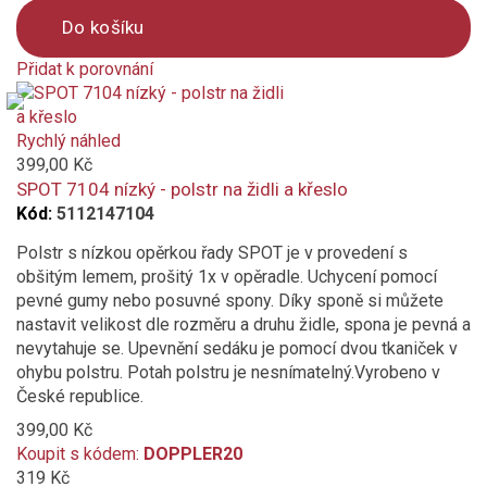
Do košíku
Přidat k porovnání
Product
is
added
Rychlý náhled
to
399,00 Kč
compare
SPOT 7104 nízký - polstr na židli a křeslo
Kód:
5112147104
Polstr s nízkou opěrkou řady SPOT je v provedení s
obšitým lemem, prošitý 1x v opěradle. Uchycení pomocí
pevné gumy nebo posuvné spony. Díky sponě si můžete
nastavit velikost dle rozměru a druhu židle, spona je pevná a
nevytahuje se. Upevnění sedáku je pomocí dvou tkaniček v
ohybu polstru. Potah polstru je nesnímatelný.Vyrobeno v
České republice.
399,00 Kč
Koupit s kódem:
DOPPLER20
319 Kč