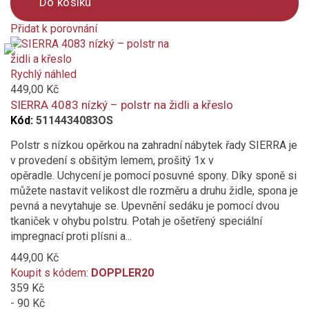
Do košíku
Přidat k porovnání
Product
is
added
Rychlý náhled
to
449,00 Kč
compare
SIERRA 4083 nízký – polstr na židli a křeslo
Kód:
5114434083OS
Polstr s nízkou opěrkou na zahradní nábytek řady SIERRA je
v provedení s obšitým lemem, prošitý 1x v
opěradle. Uchycení je pomocí posuvné spony. Díky sponě si
můžete nastavit velikost dle rozměru a druhu židle, spona je
pevná a nevytahuje se. Upevnění sedáku je pomocí dvou
tkaniček v ohybu polstru. Potah je ošetřený speciální
impregnací proti plísni a...
449,00 Kč
Koupit s kódem:
DOPPLER20
359 Kč
- 90 Kč