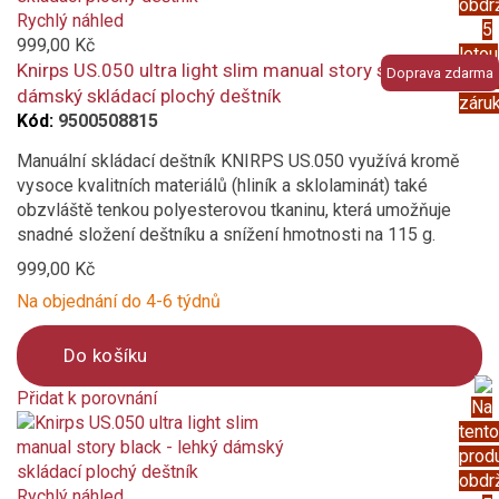
obdr
to
Rychlý náhled
5
compare
999,00 Kč
letou
Knirps US.050 ultra light slim manual story sea - lehký
Doprava zdarma
prod
dámský skládací plochý deštník
záru
Kód:
9500508815
Manuální skládací deštník KNIRPS US.050 využívá kromě
vysoce kvalitních materiálů (hliník a sklolaminát) také
obzvláště tenkou polyesterovou tkaninu, která umožňuje
snadné složení deštníku a snížení hmotnosti na 115 g.
999,00 Kč
Na objednání do 4-6 týdnů
Do košíku
Přidat k porovnání
Na
Product
tento
is
prod
added
obdr
to
Rychlý náhled