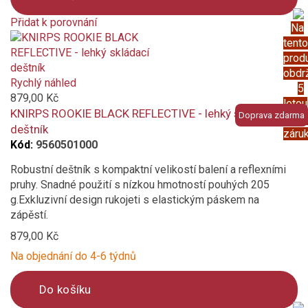
Vododpudivý potah
Přidat k porovnání
Na
Průměr střechy deštníku (cm)
Product
tento
is
prod
Potah deštníku s UV ochranou
added
obdr
to
Rychlý náhled
5
UV ochrana
compare
879,00 Kč
letou
KNIRPS ROOKIE BLACK REFLECTIVE - lehký skládací
Doprava zdarma
prod
deštník
záru
Kód:
9560501000
Robustní deštník s kompaktní velikostí balení a reflexními
pruhy. Snadné použití s ​​nízkou hmotností pouhých 205
g.Exkluzivní design rukojeti s elastickým páskem na
zápěstí.
879,00 Kč
Na objednání do 4-6 týdnů
Do košíku