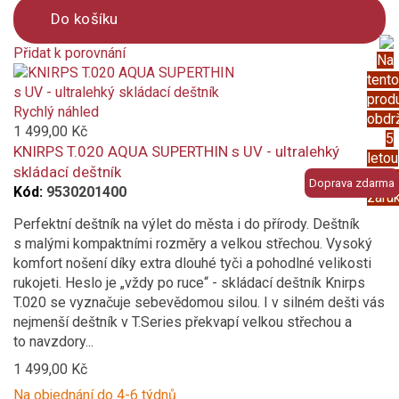
Do košíku
Přidat k porovnání
Na
Product
tento
is
prod
added
Rychlý náhled
obdr
to
1 499,00 Kč
5
compare
KNIRPS T.020 AQUA SUPERTHIN s UV - ultralehký
letou
skládací deštník
prod
Doprava zdarma
Kód:
9530201400
záru
Perfektní deštník na výlet do města i do přírody. Deštník
s malými kompaktními rozměry a velkou střechou. Vysoký
komfort nošení díky extra dlouhé tyči a pohodlné velikosti
rukojeti. Heslo je „vždy po ruce“ - skládací deštník Knirps
T.020 se vyznačuje sebevědomou silou. I v silném dešti vás
nejmenší deštník v T.Series překvapí velkou střechou a
to navzdory...
1 499,00 Kč
Na objednání do 4-6 týdnů