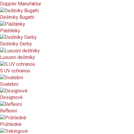
Není skladem
Doppler Manufaktur
Deštníky Bugatti
Nové produkty
Pláštěnky
Značka
Deštníky Derby
Délka složeného deštníku (cm)
cm
cm
Luxusní deštníky
Hmotnost (g)
g
g
S UV ochranou
Systém
Svatební
mechanický
Designové
plně automatický
Reflexní
vystřelovací
Průhledné
Určení