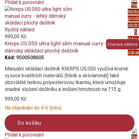
Přidat k porovnání
Na
Product
růžová
tento
is
prod
added
obdr
hořčicová
to
Rychlý náhled
5
compare
999,00 Kč
letou
oranžová světle
Knirps US.050 ultra light slim manual curry - lehký
Doprava zdarma
prod
dámský skládací plochý deštník
záru
tmavě šedá
Kód:
9500508605
Manuální skládací deštník KNIRPS US.050 využívá kromě
světle šedá
vysoce kvalitních materiálů (hliník a sklolaminát) také
obzvláště tenkou polyesterovou tkaninu, která umožňuje
písková
snadné složení deštníku a snížení hmotnosti na 115 g.
999,00 Kč
černá
Na objednání do 4-6 týdnů
petrolejová
Do košíku
Vzor
Přidat k porovnání
Na