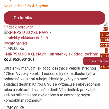
Na objednání do 4-6 týdnů
Do košíku
Přidat k porovnání
Na
Product
tento
is
prod
added
Rychlý náhled
obdr
to
1 749,00 Kč
5
compare
KNIRPS U.90 XXL NAVY - ultralehký skládací deštník
letou
Kód:
9520901201
prod
Doprava zdarma
záru
Ultralehký manuální skládací deštník s velkou střechou
128cm.Vysoký komfort nošení díky extra dlouhé tyči a
pohodlné velikosti rukojeti.Heslo je „vždy po ruce“ -
skládací deštník Knirps U.90 se vyznačuje sebevědomou
silou a velikosti. I v silném dešti Vás deštník překvapí
velkou střechou pro dvě osoby a to navzdory svým
kompaktním rozměrům.
1 749,00 Kč