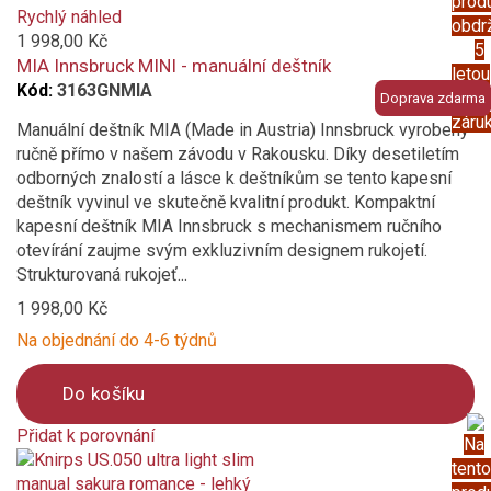
prod
added
Rychlý náhled
obdr
to
1 998,00 Kč
5
compare
MIA Innsbruck MINI - manuální deštník
letou
Kód:
3163GNMIA
prod
Doprava zdarma
záru
Manuální deštník MIA (Made in Austria) Innsbruck vyrobený
ručně přímo v našem závodu v Rakousku. Díky desetiletím
odborných znalostí a lásce k deštníkům se tento kapesní
deštník vyvinul ve skutečně kvalitní produkt. Kompaktní
kapesní deštník MIA Innsbruck s mechanismem ručního
otevírání zaujme svým exkluzivním designem rukojetí.
Strukturovaná rukojeť...
1 998,00 Kč
Na objednání do 4-6 týdnů
Do košíku
Přidat k porovnání
Na
Product
tento
is