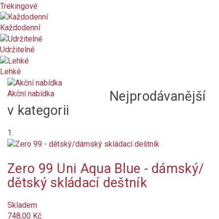
Trekingové
dámské
Každodenní
dětské
Udržitelné
pánské
Lehké
unisex
Nejprodávanější
Akční nabídka
Barva
v kategorii
Olivová
1.
šedozelená
Zero 99 Uni Aqua Blue - dámský/
starorůžová
dětský skládací deštník
starorůžová tmavá
Skladem
748,00 Kč