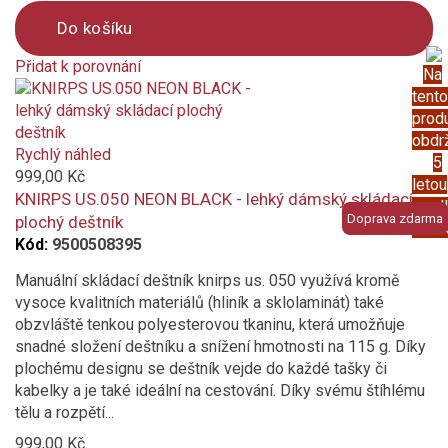
Do košíku
Přidat k porovnání
Na
Product
tento
is
prod
added
obdr
to
Rychlý náhled
5
compare
999,00 Kč
letou
KNIRPS US.050 NEON BLACK - lehký dámský skládací
prod
Doprava zdarma
plochý deštník
záru
Kód:
9500508395
Manuální skládací deštník knirps us. 050 využívá kromě
vysoce kvalitních materiálů (hliník a sklolaminát) také
obzvláště tenkou polyesterovou tkaninu, která umožňuje
snadné složení deštníku a snížení hmotnosti na 115 g. Díky
plochému designu se deštník vejde do každé tašky či
kabelky a je také ideální na cestování. Díky svému štíhlému
tělu a rozpětí...
999,00 Kč