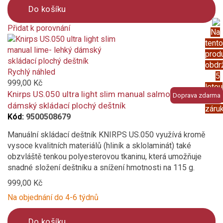
Do košíku
Přidat k porovnání
Na
Product
tento
is
prod
added
obdr
to
Rychlý náhled
5
compare
999,00 Kč
letou
Knirps US.050 ultra light slim manual salmon - lehký
Doprava zdarma
prod
dámský skládací plochý deštník
záru
Kód:
9500508679
Manuální skládací deštník KNIRPS US.050 využívá kromě
vysoce kvalitních materiálů (hliník a sklolaminát) také
obzvláště tenkou polyesterovou tkaninu, která umožňuje
snadné složení deštníku a snížení hmotnosti na 115 g.
999,00 Kč
Na objednání do 4-6 týdnů
Do košíku