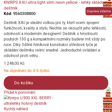
compare
KNIRPS X4U ultra light slim neon yellow - lehký skládací
letou
deštník
prod
Doprava zdarma
Kód:
9560308800
záru
Deštník X4U je ideální volbou pro ty, kteří ocení spojení
funkčnosti, kvality a stylu. Nechte se okouzlit jeho lehkostí,
odolností a moderním designem! Deštník s hmotností
pouhých 130 g a kompaktními rozměry budete mít vždy po
ruce. Díky 3dílné hliníkové konstrukci středové tyče je
skládání deštníku velmi snadné. Jednoduché ovládání a
odolnost proti větru...
1 248,00 Kč
Na objednání do 4-6 týdnů
Do košíku
Přidat k porovnání
Na
Product
tento
is
prod
added
Rychlý náhled
obdr