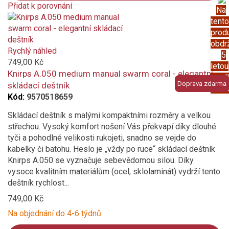
Přidat k porovnání
Na
Product
tento
is
prod
added
obdr
to
Rychlý náhled
5
compare
749,00 Kč
letou
Knirps A.050 medium manual swarm coral - elegantní
prod
Doprava zdarma
skládací deštník
záru
Kód:
9570518659
Skládací deštník s malými kompaktními rozměry a velkou
střechou. Vysoký komfort nošení Vás překvapí díky dlouhé
tyči a pohodlné velikosti rukojeti, snadno se vejde do
kabelky či batohu. Heslo je „vždy po ruce“ skládací deštník
Knirps A.050 se vyznačuje sebevědomou silou. Díky
vysoce kvalitním materiálům (ocel, sklolaminát) vydrží tento
deštník rychlost...
749,00 Kč
Na objednání do 4-6 týdnů