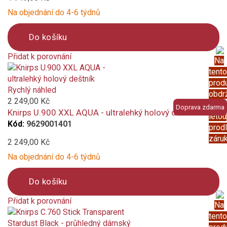
Na objednání do 4-6 týdnů
Do košíku
Přidat k porovnání
Na
Product
tento
is
prod
added
Rychlý náhled
obdr
to
2 249,00 Kč
5
Doprava zdarma
compare
Knirps U.900 XXL AQUA - ultralehký holový deštník
letou
Kód:
9629001401
prod
záru
2 249,00 Kč
Na objednání do 4-6 týdnů
Do košíku
Přidat k porovnání
Na
Product
tento
is