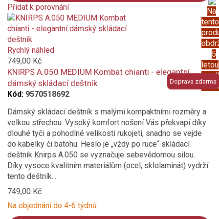
Přidat k porovnání
Na
Product
tento
is
prod
added
obdr
to
Rychlý náhled
5
compare
749,00 Kč
letou
KNIRPS A.050 MEDIUM Kombat chianti - elegantní
prod
Doprava zdarma
dámský skládací deštník
záru
Kód:
9570518692
Dámský skládací deštník s malými kompaktními rozměry a
velkou střechou. Vysoký komfort nošení Vás překvapí díky
dlouhé tyči a pohodlné velikosti rukojeti, snadno se vejde
do kabelky či batohu. Heslo je „vždy po ruce“ skládací
deštník Knirps A.050 se vyznačuje sebevědomou silou.
Díky vysoce kvalitním materiálům (ocel, sklolaminát) vydrží
tento deštník...
749,00 Kč
Na objednání do 4-6 týdnů