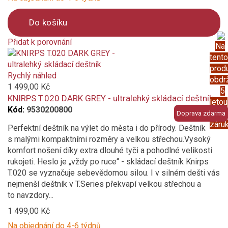
Do košíku
Přidat k porovnání
Na
Product
tento
is
prod
added
Rychlý náhled
obdr
to
1 499,00 Kč
5
compare
KNIRPS T.020 DARK GREY - ultralehký skládací deštník
letou
Kód:
9530200800
prod
Doprava zdarma
záru
Perfektní deštník na výlet do města i do přírody. Deštník
s malými kompaktními rozměry a velkou střechou.Vysoký
komfort nošení díky extra dlouhé tyči a pohodlné velikosti
rukojeti. Heslo je „vždy po ruce“ - skládací deštník Knirps
T.020 se vyznačuje sebevědomou silou. I v silném dešti vás
nejmenší deštník v T.Series překvapí velkou střechou a
to navzdory...
1 499,00 Kč
Na objednání do 4-6 týdnů