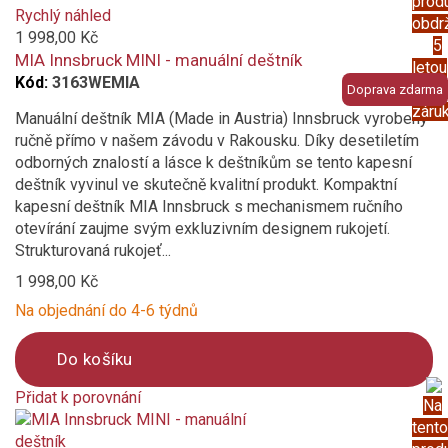
prod
added
Rychlý náhled
obdr
to
1 998,00 Kč
5
compare
MIA Innsbruck MINI - manuální deštník
letou
Kód:
3163WEMIA
prod
Doprava zdarma
záru
Manuální deštník MIA (Made in Austria) Innsbruck vyrobený
ručně přímo v našem závodu v Rakousku. Díky desetiletím
odborných znalostí a lásce k deštníkům se tento kapesní
deštník vyvinul ve skutečně kvalitní produkt. Kompaktní
kapesní deštník MIA Innsbruck s mechanismem ručního
otevírání zaujme svým exkluzivním designem rukojetí.
Strukturovaná rukojeť...
1 998,00 Kč
Na objednání do 4-6 týdnů
Do košíku
Přidat k porovnání
Na
Product
tento
is