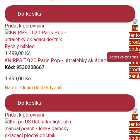
Do košíku
Přidat k porovnání
Na
Product
tento
is
prod
added
Rychlý náhled
obdr
to
1 499,00 Kč
5
Doprava zdarma
compare
KNIRPS T.020 Paris Pop - ultralehký skládací deštník
letou
Kód:
9530208667
prod
záru
1 499,00 Kč
Na objednání do 4-6 týdnů
Do košíku
Přidat k porovnání
Na
Product
tento
is
prod
added
obdr