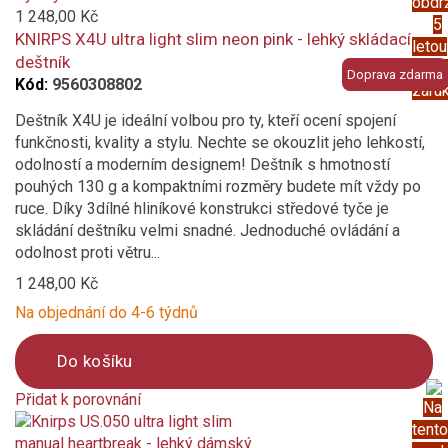
obdr
to
1 248,00 Kč
5
compare
KNIRPS X4U ultra light slim neon pink - lehký skládací
letou
deštník
prod
Doprava zdarma
Kód:
9560308802
záru
Deštník X4U je ideální volbou pro ty, kteří ocení spojení
funkčnosti, kvality a stylu. Nechte se okouzlit jeho lehkostí,
odolností a moderním designem! Deštník s hmotností
pouhých 130 g a kompaktními rozměry budete mít vždy po
ruce. Díky 3dílné hliníkové konstrukci středové tyče je
skládání deštníku velmi snadné. Jednoduché ovládání a
odolnost proti větru...
1 248,00 Kč
Na objednání do 4-6 týdnů
Do košíku
Přidat k porovnání
Na
Product
tento
is