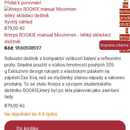
Přidat k porovnání
Na
Product
ocelová konstrukce
tento
is
prod
added
Rychlý náhled
Bambus
obdr
to
879,00 Kč
5
compare
Knirps ROOKIE manual Moonmen - lehký skládací
letou
dřevo
deštník
prod
Doprava zdarma
Kód:
9560508597
záru
hliníková konstrukce
Robustní deštník s kompaktní velikostí balení a reflexními
pruhy. Snadné použití s ​​nízkou hmotností pouhých 205
karbon
g.Exkluzivní design rukojeti s elastickým páskem na
zápěstí.Čas trvá, než se myšlenky stanou nápady a nakonec
nerezová ocel
produkty. To se stalo Knirps s vývojem studentského
deštníku ROOKIE,který byl po léta plánován jako završení
sklolaminát
řady.
Vlastnosti a funkce
879,00 Kč
Na objednání do 4-6 týdnů
Odolný povětrnostním vlivům
Do košíku