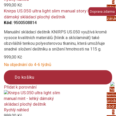
5
compare
999,00 Kč
letou
Knirps US.050 ultra light slim manual story black - lehký
Doprava zdarma
prod
dámský skládací plochý deštník
záru
Kód:
9500508814
Manuální skládací deštník KNIRPS US.050 využívá kromě
vysoce kvalitních materiálů (hliník a sklolaminát) také
obzvláště tenkou polyesterovou tkaninu, která umožňuje
snadné složení deštníku a snížení hmotnosti na 115 g.
999,00 Kč
Na objednání do 4-6 týdnů
Do košíku
Přidat k porovnání
Na
Product
tento
is
prod
added
obdr
to
Rychlý náhled
5
compare
999,00 Kč