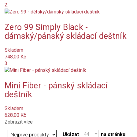
světle modrá
2.
světle zelená
Zero 99 Simply Black -
antracit
dámský/pánský skládací deštník
béžová
Skladem
748,00 Kč
oranžová tmavá
3.
šedá
Mini Fiber - pánský skládací
žlutá
deštník
zelená
Skladem
628,00 Kč
červená
Zobrazit více
Ukázat
na stránku
bordó (vínová)