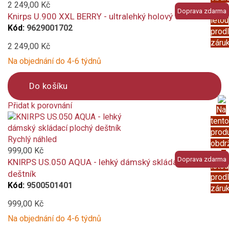
to
2 249,00 Kč
5
Doprava zdarma
compare
Knirps U.900 XXL BERRY - ultralehký holový deštník
letou
Kód:
9629001702
prod
záru
2 249,00 Kč
Na objednání do 4-6 týdnů
Do košíku
Přidat k porovnání
Na
Product
tento
is
prod
added
Rychlý náhled
obdr
to
999,00 Kč
5
Doprava zdarma
compare
KNIRPS US.050 AQUA - lehký dámský skládací plochý
letou
deštník
prod
Kód:
9500501401
záru
999,00 Kč
Na objednání do 4-6 týdnů