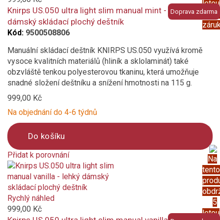
letou
Knirps US.050 ultra light slim manual mint - lehký
Doprava zdarma
prod
dámský skládací plochý deštník
záru
Kód:
9500508806
Manuální skládací deštník KNIRPS US.050 využívá kromě
vysoce kvalitních materiálů (hliník a sklolaminát) také
obzvláště tenkou polyesterovou tkaninu, která umožňuje
snadné složení deštníku a snížení hmotnosti na 115 g.
999,00 Kč
Na objednání do 4-6 týdnů
Do košíku
Přidat k porovnání
Na
Product
tento
is
prod
added
obdr
to
Rychlý náhled
5
compare
999,00 Kč
letou