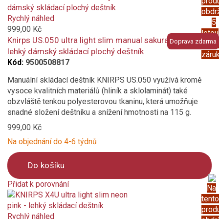
prod
added
obdr
to
Rychlý náhled
5
compare
999,00 Kč
letou
Knirps US.050 ultra light slim manual sakura romance -
Doprava zdarma
prod
lehký dámský skládací plochý deštník
záru
Kód:
9500508817
Manuální skládací deštník KNIRPS US.050 využívá kromě
vysoce kvalitních materiálů (hliník a sklolaminát) také
obzvláště tenkou polyesterovou tkaninu, která umožňuje
snadné složení deštníku a snížení hmotnosti na 115 g.
999,00 Kč
Na objednání do 4-6 týdnů
Do košíku
Přidat k porovnání
Na
Product
tento
is
prod
added
Rychlý náhled