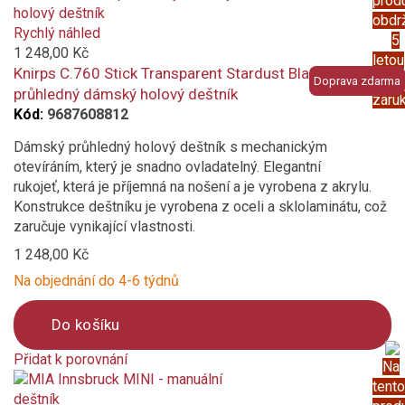
prod
added
obdr
to
Rychlý náhled
5
compare
1 248,00 Kč
letou
Knirps C.760 Stick Transparent Stardust Black -
prod
Doprava zdarma
průhledný dámský holový deštník
záru
Kód:
9687608812
Dámský průhledný holový deštník s mechanickým
otevíráním, který je snadno ovladatelný. Elegantní
rukojeť, která je příjemná na nošení a je vyrobena z akrylu.
Konstrukce deštníku je vyrobena z oceli a sklolaminátu, což
zaručuje vynikající vlastnosti.
1 248,00 Kč
Na objednání do 4-6 týdnů
Do košíku
Přidat k porovnání
Na
Product
tento
is