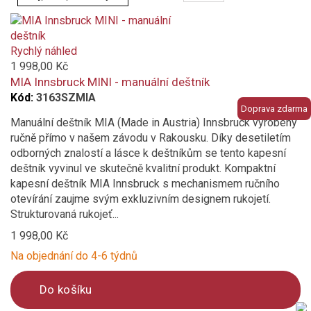
greige
Rychlý náhled
hnědá
1 998,00 Kč
MIA Innsbruck MINI - manuální deštník
vícebarevný
Kód:
3163SZMIA
Doprava zdarma
Manuální deštník MIA (Made in Austria) Innsbruck vyrobený
transparentní
ručně přímo v našem závodu v Rakousku. Díky desetiletím
odborných znalostí a lásce k deštníkům se tento kapesní
bílá
deštník vyvinul ve skutečně kvalitní produkt. Kompaktní
kapesní deštník MIA Innsbruck s mechanismem ručního
otevírání zaujme svým exkluzivním designem rukojetí.
oranžová
Strukturovaná rukojeť...
modrá
1 998,00 Kč
Na objednání do 4-6 týdnů
vínová
Do košíku
fialová