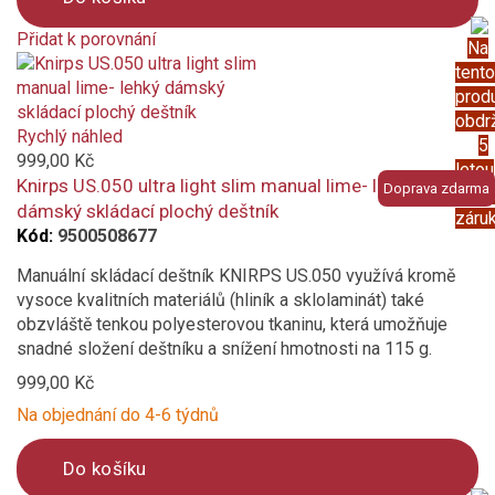
Přidat k porovnání
Na
Product
tento
is
prod
added
obdr
to
Rychlý náhled
5
compare
999,00 Kč
letou
Knirps US.050 ultra light slim manual lime- lehký
Doprava zdarma
prod
dámský skládací plochý deštník
záru
Kód:
9500508677
Manuální skládací deštník KNIRPS US.050 využívá kromě
vysoce kvalitních materiálů (hliník a sklolaminát) také
obzvláště tenkou polyesterovou tkaninu, která umožňuje
snadné složení deštníku a snížení hmotnosti na 115 g.
999,00 Kč
Na objednání do 4-6 týdnů
Do košíku