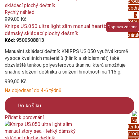
prod
added
obdr
to
Rychlý náhled
5
compare
999,00 Kč
letou
Knirps US.050 ultra light slim manual heartbreak - lehký
Doprava zdarma
prod
dámský skládací plochý deštník
záru
Kód:
9500508813
Manuální skládací deštník KNIRPS US.050 využívá kromě
vysoce kvalitních materiálů (hliník a sklolaminát) také
obzvláště tenkou polyesterovou tkaninu, která umožňuje
snadné složení deštníku a snížení hmotnosti na 115 g.
999,00 Kč
Na objednání do 4-6 týdnů
Do košíku
Přidat k porovnání
Na
Product
tento
is
prod
added