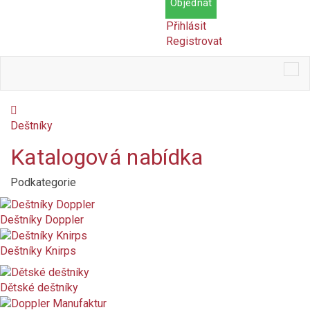
Objednat
Přihlásit
Registrovat
Tog
nav
Deštníky
Katalogová nabídka
Podkategorie
Cena
Kč
Kč
Dostupnost
Deštníky Doppler
Skladem
Deštníky Knirps
Na objednání
Dětské deštníky