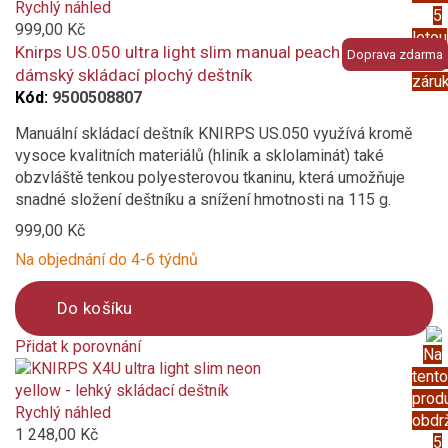
to
Rychlý náhled
5
compare
999,00 Kč
letou
Knirps US.050 ultra light slim manual peach - lehký
Doprava zdarma
prod
dámský skládací plochý deštník
záru
Kód:
9500508807
Manuální skládací deštník KNIRPS US.050 využívá kromě
vysoce kvalitních materiálů (hliník a sklolaminát) také
obzvláště tenkou polyesterovou tkaninu, která umožňuje
snadné složení deštníku a snížení hmotnosti na 115 g.
999,00 Kč
Na objednání do 4-6 týdnů
Do košíku
Přidat k porovnání
Na
Product
tento
is
prod
added
Rychlý náhled
obdr
to
1 248,00 Kč
5