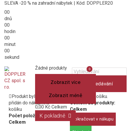
SLEVA -20 % na zahradní nábytek | Kód: DOPPLER20
00
dnů
00
hodin
00
minut
00
sekund
Košík
(prázdný)
Porovnání
Žádné produkty
0
produktů
Zobrazit více
Vyhledávání
Zobrazit méně
Produkt byl úspěšně
1 produkt v košíku.
přidán do nákupního
Celkem za produkty:
0,00 Kč
Celkem
košíku
Celkem
K pokladně
Počet položek:
Pokračovat v nákupu
Celkem