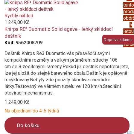
Product
chevron (obrácené V)
tento
is
prod
added
Rychlý náhled
geometrický / abstraktní
obdr
to
1 249,00 Kč
5
compare
Knirps RE³ Duomatic Solid agave - lehký skládací
letou
jednobarevný
deštník
prod
Doprava zdarma
Kód:
9562008709
záru
káro / kostka
Deštník Knirps Re3 Duomatic vás přesvědčí svými
kompaktními rozměry a velkým průměrem střechy 106
květinový
cm se 8 zesílenými rameny.Pokud již deštník nepotřebujete,
lze jej uložit do stejně barevného obalu.Deštník je opětovně
plná barva
recyklovaný.Nebyly zde použity škodlivé chemické
látky.Testovaný ve větrném tunelu ve 120 km/h.Steciální
proužek
otevírací mechanismus.
1 249,00 Kč
puntík
Na objednání do 4-6 týdnů
s motivem
Do košíku
Materiál konstrukce